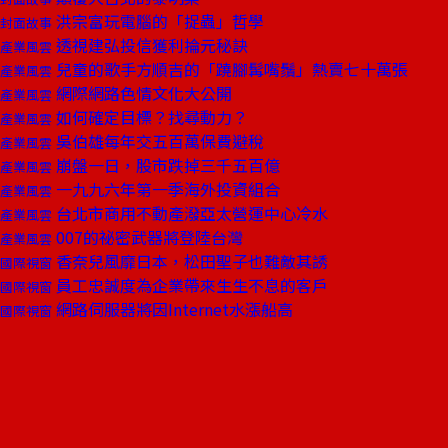
洪宗富玩電腦的「捉蟲」哲學
封面故事
透視建弘投信獲利掄元秘訣
產業風雲
兒童的歌手方順吉的「蹺腳髯嘴鬚」熱賣七十萬張
產業風雲
網際網路色情文化大公開
產業風雲
如何確定目標？找尋動力？
產業風雲
吳伯雄每年交五百萬保費避稅
產業風雲
崩盤一日，股市跌掉三千五百億
產業風雲
一九九六年第一季海外投資組合
產業風雲
台北市商用不動產潑亞太營運中心冷水
產業風雲
007的祕密武器將登陸台灣
產業風雲
香奈兒風靡日本，松田聖子也難敵其誘
國際視窗
員工忠誠度為企業帶來生生不息的客戶
國際視窗
網路伺服器將因Internet水漲船高
國際視窗