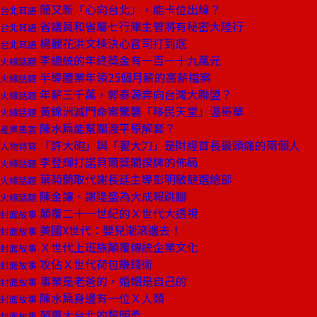
簡又新「心向台北」，能卡位出線？
台北耳語
省議員和省屬七行庫主管將有秘密大陸行
台北耳語
楊麗花洪文棟決心官司打到底
台北耳語
李總統的年終獎金有一百一十九萬元
火線話題
半導體業年領25個月薪的高薪檔案
火線話題
年薪三千萬，郭泰源奔向台灣大聯盟？
火線話題
黃錦洲滅門命案驚襲「移民天堂」溫哥華
火線話題
陳水扁能幫關渡平原解套？
產業風雲
「許大砲」與「翟大刀」是財經首長最頭痛的兩個人
人物特寫
李登輝打諾貝爾獎閣揆牌的佈局
火線話題
葉菊蘭取代謝長廷主導彭明敏競選總部
火線話題
陳金讓、謝隆盛為大成報跳腳
火線話題
顛覆二十一世紀的Ｘ世代大透視
封面故事
美國X世代：嬰兒潮滾邊去！
封面故事
Ｘ世代上班族顛覆傳統企業文化
封面故事
攻佔Ｘ世代荷包賺錢術
封面故事
事業是老爸的，婚姻是自己的
封面故事
陳水扁身邊有一位Ｘ人類
封面故事
顛覆大台北的黎明柔
封面故事