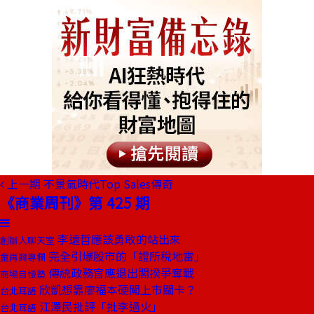
上一期
不景氣時代Top Sales傳奇
《商業周刊》第 425 期
李遠哲應該勇敢的站出來
創辦人聊天室
完全引爆股市的「證所稅地雷」
童再興專欄
傳統政務官應退出閣揆爭奪戰
商場自慢塾
欣凱想靠廖福本硬闖上市關卡？
台北耳語
江澤民批評「批李過火」
台北耳語