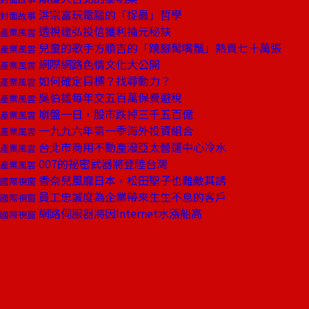
洪宗富玩電腦的「捉蟲」哲學
封面故事
透視建弘投信獲利掄元秘訣
產業風雲
兒童的歌手方順吉的「蹺腳髯嘴鬚」熱賣七十萬張
產業風雲
網際網路色情文化大公開
產業風雲
如何確定目標？找尋動力？
產業風雲
吳伯雄每年交五百萬保費避稅
產業風雲
崩盤一日，股市跌掉三千五百億
產業風雲
一九九六年第一季海外投資組合
產業風雲
台北市商用不動產潑亞太營運中心冷水
產業風雲
007的祕密武器將登陸台灣
產業風雲
香奈兒風靡日本，松田聖子也難敵其誘
國際視窗
員工忠誠度為企業帶來生生不息的客戶
國際視窗
網路伺服器將因Internet水漲船高
國際視窗