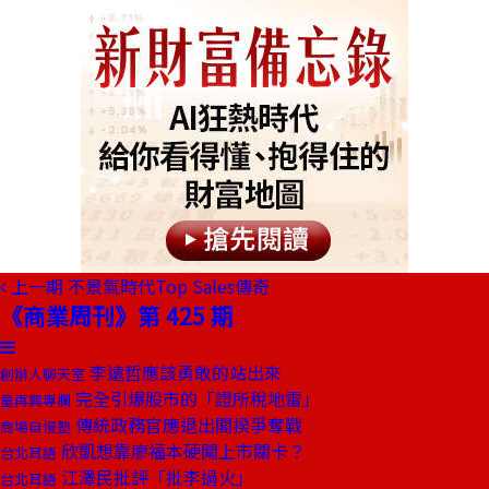
上一期
不景氣時代Top Sales傳奇
《商業周刊》第 425 期
李遠哲應該勇敢的站出來
創辦人聊天室
完全引爆股市的「證所稅地雷」
童再興專欄
傳統政務官應退出閣揆爭奪戰
商場自慢塾
欣凱想靠廖福本硬闖上市關卡？
台北耳語
江澤民批評「批李過火」
台北耳語