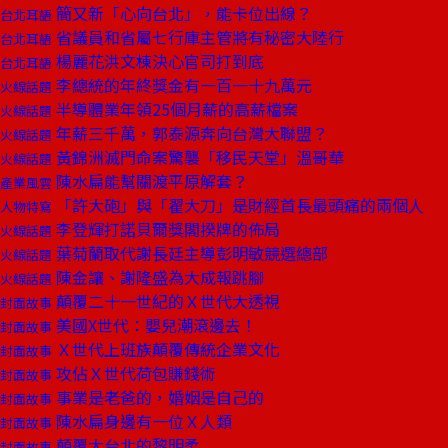
簡又新「心向台北」，能卡位出線？
台北耳語
省議員和省屬七行庫主管將有秘密大陸行
台北耳語
楊麗花洪文棟決心官司打到底
台北耳語
李總統的年終獎金有一百一十九萬元
火線話題
半導體業年領25個月薪的高薪檔案
火線話題
年薪三千萬，郭泰源奔向台灣大聯盟？
火線話題
黃錦洲滅門命案驚襲「移民天堂」溫哥華
火線話題
陳水扁能幫關渡平原解套？
產業風雲
「許大砲」與「翟大刀」是財經首長最頭痛的兩個人
人物特寫
李登輝打諾貝爾獎閣揆牌的佈局
火線話題
葉菊蘭取代謝長廷主導彭明敏競選總部
火線話題
陳金讓、謝隆盛為大成報跳腳
火線話題
顛覆二十一世紀的Ｘ世代大透視
封面故事
美國X世代：嬰兒潮滾邊去！
封面故事
Ｘ世代上班族顛覆傳統企業文化
封面故事
攻佔Ｘ世代荷包賺錢術
封面故事
事業是老爸的，婚姻是自己的
封面故事
陳水扁身邊有一位Ｘ人類
封面故事
顛覆大台北的黎明柔
封面故事