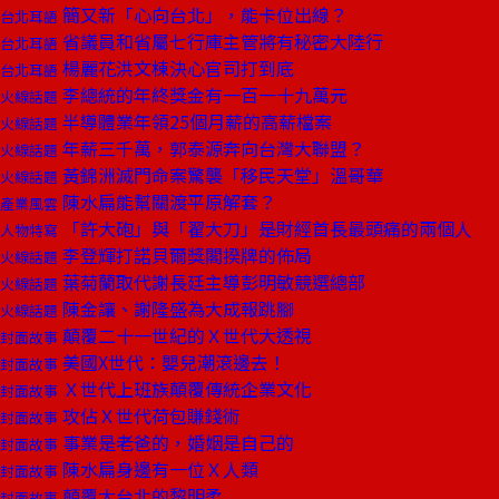
簡又新「心向台北」，能卡位出線？
台北耳語
省議員和省屬七行庫主管將有秘密大陸行
台北耳語
楊麗花洪文棟決心官司打到底
台北耳語
李總統的年終獎金有一百一十九萬元
火線話題
半導體業年領25個月薪的高薪檔案
火線話題
年薪三千萬，郭泰源奔向台灣大聯盟？
火線話題
黃錦洲滅門命案驚襲「移民天堂」溫哥華
火線話題
陳水扁能幫關渡平原解套？
產業風雲
「許大砲」與「翟大刀」是財經首長最頭痛的兩個人
人物特寫
李登輝打諾貝爾獎閣揆牌的佈局
火線話題
葉菊蘭取代謝長廷主導彭明敏競選總部
火線話題
陳金讓、謝隆盛為大成報跳腳
火線話題
顛覆二十一世紀的Ｘ世代大透視
封面故事
美國X世代：嬰兒潮滾邊去！
封面故事
Ｘ世代上班族顛覆傳統企業文化
封面故事
攻佔Ｘ世代荷包賺錢術
封面故事
事業是老爸的，婚姻是自己的
封面故事
陳水扁身邊有一位Ｘ人類
封面故事
顛覆大台北的黎明柔
封面故事