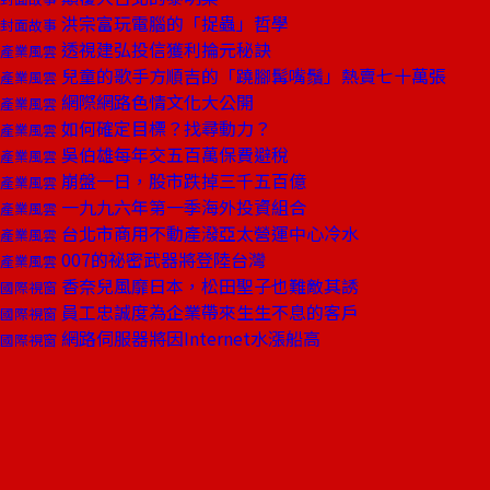
洪宗富玩電腦的「捉蟲」哲學
封面故事
透視建弘投信獲利掄元秘訣
產業風雲
兒童的歌手方順吉的「蹺腳髯嘴鬚」熱賣七十萬張
產業風雲
網際網路色情文化大公開
產業風雲
如何確定目標？找尋動力？
產業風雲
吳伯雄每年交五百萬保費避稅
產業風雲
崩盤一日，股市跌掉三千五百億
產業風雲
一九九六年第一季海外投資組合
產業風雲
台北市商用不動產潑亞太營運中心冷水
產業風雲
007的祕密武器將登陸台灣
產業風雲
香奈兒風靡日本，松田聖子也難敵其誘
國際視窗
員工忠誠度為企業帶來生生不息的客戶
國際視窗
網路伺服器將因Internet水漲船高
國際視窗