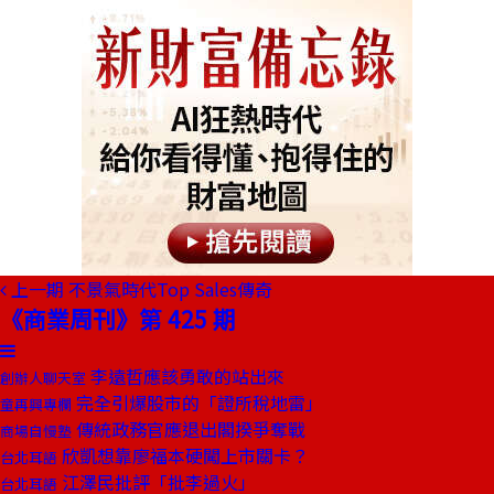
上一期
不景氣時代Top Sales傳奇
《商業周刊》第 425 期
李遠哲應該勇敢的站出來
創辦人聊天室
完全引爆股市的「證所稅地雷」
童再興專欄
傳統政務官應退出閣揆爭奪戰
商場自慢塾
欣凱想靠廖福本硬闖上市關卡？
台北耳語
江澤民批評「批李過火」
台北耳語