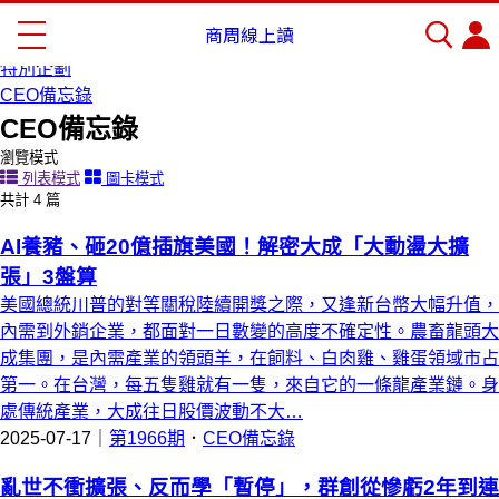
首頁
商周線上讀
商周線上讀
特別企劃
CEO備忘錄
CEO備忘錄
瀏覽模式
列表模式
圖卡模式
共計 4 篇
AI養豬、砸20億插旗美國！解密大成「大動盪大擴
張」3盤算
美國總統川普的對等關稅陸續開獎之際，又逢新台幣大幅升值，
內需到外銷企業，都面對一日數變的高度不確定性。農畜龍頭大
成集團，是內需產業的領頭羊，在飼料、白肉雞、雞蛋領域市占
第一。在台灣，每五隻雞就有一隻，來自它的一條龍產業鏈。身
處傳統產業，大成往日股價波動不大…
2025-07-17｜
第1966期
．
CEO備忘錄
亂世不衝擴張、反而學「暫停」，群創從慘虧2年到連