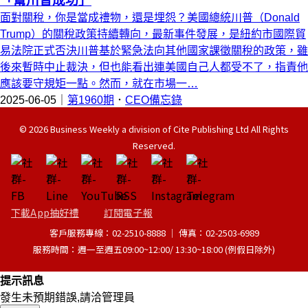
「幫川普成功」
面對關稅，你是當成禮物，還是埋怨？美國總統川普（Donald
Trump）的關稅政策持續轉向，最新事件發展，是紐約市國際貿
易法院正式否決川普基於緊急法向其他國家課徵關稅的政策，雖
後來暫時中止裁決，但也能看出連美國自己人都受不了，指責他
應該要守規矩一點。然而，就在市場一…
2025-06-05｜
第1960期
．
CEO備忘錄
© 2026 Business Weekly a division of Cite Publishing Ltd All Rights
Reserved.
下載App抽好禮
訂閱電子報
客戶服務專線：02-2510-8888 │ 傳真：02-2503-6989
服務時間：週一至週五09:00~12:00/ 13:30~18:00 (例假日除外)
提示訊息
發生未預期錯誤,請洽管理員