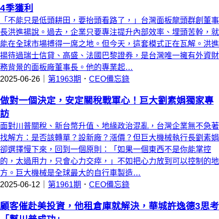
4季獲利
「不能只是低頭耕田，要抬頭看路了，」台灣面板龍頭群創董事
長洪進揚說。過去，企業只要專注提升內部效率、埋頭苦幹，就
能在全球市場搏得一席之地。但今天，這套模式正在瓦解。洪進
揚待過瑞士信貸、高盛、法國巴黎證券，是台灣唯一擁有外資財
務背景的面板廠董事長。他的專業起…
2025-06-26｜
第1963期
．
CEO備忘錄
做對一個決定，安定關稅戰軍心！巨大劉素娟獨家專
訪
面對川普關稅、新台幣升值、地緣政治混亂，台灣企業無不急著
找解方：是否該轉單？設新廠？漲價？但巨大機械執行長劉素娟
卻選擇慢下來，回到一個原則：「如果一個東西不是你能掌控
的，太過用力，只會心力交瘁，」不如把心力放到可以控制的地
方。巨大機械是全球最大的自行車製造…
2025-06-12｜
第1961期
．
CEO備忘錄
顧客催赴美投資，他租倉庫就解決，華城許逸德3思考