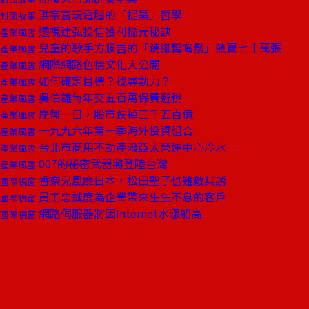
洪宗富玩電腦的「捉蟲」哲學
封面故事
透視建弘投信獲利掄元秘訣
產業風雲
兒童的歌手方順吉的「蹺腳髯嘴鬚」熱賣七十萬張
產業風雲
網際網路色情文化大公開
產業風雲
如何確定目標？找尋動力？
產業風雲
吳伯雄每年交五百萬保費避稅
產業風雲
崩盤一日，股市跌掉三千五百億
產業風雲
一九九六年第一季海外投資組合
產業風雲
台北市商用不動產潑亞太營運中心冷水
產業風雲
007的祕密武器將登陸台灣
產業風雲
香奈兒風靡日本，松田聖子也難敵其誘
國際視窗
員工忠誠度為企業帶來生生不息的客戶
國際視窗
網路伺服器將因Internet水漲船高
國際視窗