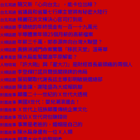
簡又新「心向台北」，能卡位出線？
台北耳語
省議員和省屬七行庫主管將有秘密大陸行
台北耳語
楊麗花洪文棟決心官司打到底
台北耳語
李總統的年終獎金有一百一十九萬元
火線話題
半導體業年領25個月薪的高薪檔案
火線話題
年薪三千萬，郭泰源奔向台灣大聯盟？
火線話題
黃錦洲滅門命案驚襲「移民天堂」溫哥華
火線話題
陳水扁能幫關渡平原解套？
產業風雲
「許大砲」與「翟大刀」是財經首長最頭痛的兩個人
人物特寫
李登輝打諾貝爾獎閣揆牌的佈局
火線話題
葉菊蘭取代謝長廷主導彭明敏競選總部
火線話題
陳金讓、謝隆盛為大成報跳腳
火線話題
顛覆二十一世紀的Ｘ世代大透視
封面故事
美國X世代：嬰兒潮滾邊去！
封面故事
Ｘ世代上班族顛覆傳統企業文化
封面故事
攻佔Ｘ世代荷包賺錢術
封面故事
事業是老爸的，婚姻是自己的
封面故事
陳水扁身邊有一位Ｘ人類
封面故事
顛覆大台北的黎明柔
封面故事