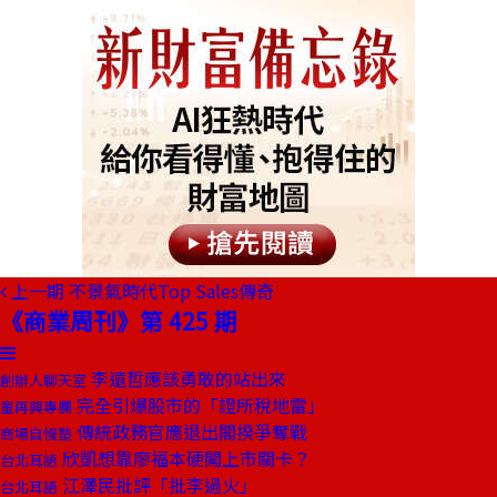
上一期
不景氣時代Top Sales傳奇
《商業周刊》第 425 期
李遠哲應該勇敢的站出來
創辦人聊天室
完全引爆股市的「證所稅地雷」
童再興專欄
傳統政務官應退出閣揆爭奪戰
商場自慢塾
欣凱想靠廖福本硬闖上市關卡？
台北耳語
江澤民批評「批李過火」
台北耳語