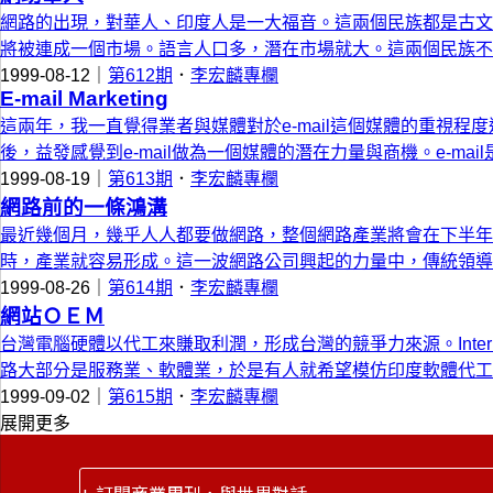
網路的出現，對華人、印度人是一大福音。這兩個民族都是古文
將被連成一個市場。語言人口多，潛在市場就大。這兩個民族不
1999-08-12｜
第612期
．
李宏麟專欄
E-mail Marketing
這兩年，我一直覺得業者與媒體對於e-mail這個媒體的重視程
後，益發感覺到e-mail做為一個媒體的潛在力量與商機。e-ma
1999-08-19｜
第613期
．
李宏麟專欄
網路前的一條鴻溝
最近幾個月，幾乎人人都要做網路，整個網路產業將會在下半
時，產業就容易形成。這一波網路公司興起的力量中，傳統領導
1999-08-26｜
第614期
．
李宏麟專欄
網站ＯＥＭ
台灣電腦硬體以代工來賺取利潤，形成台灣的競爭力來源。Inter
路大部分是服務業、軟體業，於是有人就希望模仿印度軟體代工
1999-09-02｜
第615期
．
李宏麟專欄
展開更多