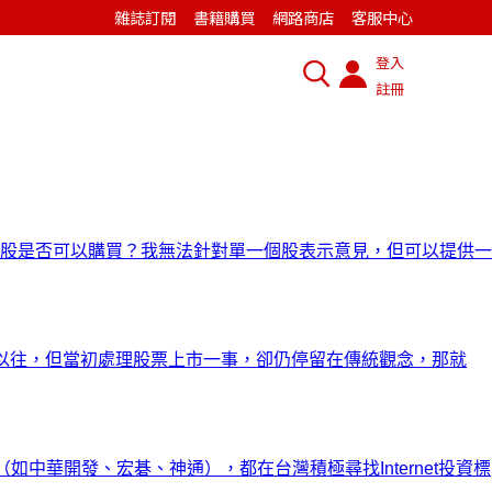
雜誌訂閱
書籍購買
網路商店
客服中心
登入
註冊
股是否可以購買？我無法針對單一個股表示意見，但可以提供一
不同於以往，但當初處理股票上市一事，卻仍停留在傳統觀念，那就
如中華開發、宏碁、神通），都在台灣積極尋找Internet投資標