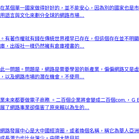
在某個單一國家做得好好的，並不能安心，因為別的國家也是市
用語言與文化來劃分全球的網路市場…
。有著作權就有錢在傳統世界裡早已存在，但這個存在並不明顯
庫，出版社一樣仍然擁有倉庫裡書的…
此一問題。問題是，網路是需要學習的新產業，偏偏網路又是虛
，以及網路市場的潛在機會。不使用…
來都要做電子商務 。二百個企業將會變成二百個com.，ＧＥ執行
展了網路事業卻傷害了原來賴以為生的…
網路發展中心是大中國經濟圈，或者換個名稱，稱它為華人亞洲
成長潛力也比台灣少。中國大陸目前…