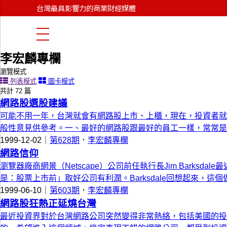
首頁
台灣最具影響力的商業財經媒體
商周線上讀
商周專欄
李宏麟專欄
李宏麟專欄
瀏覽模式
列表模式
圖卡模式
共計 72 篇
網路股選股建議
可能不用一年，台灣就會有網路股上市、上櫃，現在，投資者就
般性意見供參考。一、最好的網路股跟最好的員工一樣，常常是
1999-12-02｜
第628期
．
李宏麟專欄
網路信仰
瀏覽器廠商網景（Netscape）公司前任執行長Jim Bar
是：股票上市前」取好公司有利潤。Barksdale回想起來，這個
1999-06-10｜
第603期
．
李宏麟專欄
網路股狂熱正延燒台灣
最近投資界對於台灣網路公司突然變得非常熱絡，包括美國的投資者（如