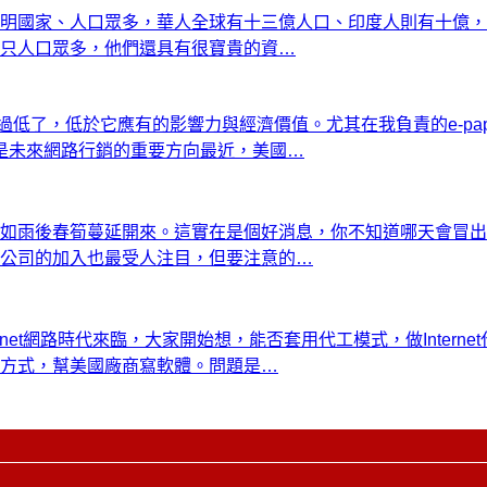
明國家、人口眾多，華人全球有十三億人口、印度人則有十億，
只人口眾多，他們還具有很寶貴的資…
度過低了，低於它應有的影響力與經濟價值。尤其在我負責的e-p
il是未來網路行銷的重要方向最近，美國…
年如雨後春筍蔓延開來。這實在是個好消息，你不知道哪天會冒
公司的加入也最受人注目，但要注意的…
net網路時代來臨，大家開始想，能否套用代工模式，做Inter
方式，幫美國廠商寫軟體。問題是…