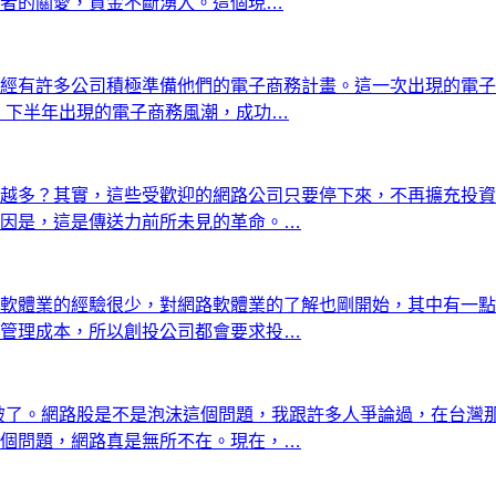
者的關愛，資金不斷湧入。這個現…
經有許多公司積極準備他們的電子商務計畫。這一次出現的電子
支撐，下半年出現的電子商務風潮，成功…
越多？其實，這些受歡迎的網路公司只要停下來，不再擴充投資
因是，這是傳送力前所未見的革命。…
軟體業的經驗很少，對網路軟體業的了解也剛開始，其中有一點
管理成本，所以創投公司都會要求投…
泡沫要破了。網路股是不是泡沫這個問題，我跟許多人爭論過，在台
個問題，網路真是無所不在。現在，…