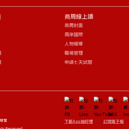
道
商周線上讀
商周封面
兩岸國際
人物報導
網
職場管理
網
申請七天試閱
導覽
下載App抽好禮
訂閱電子報
ghts Reserved.