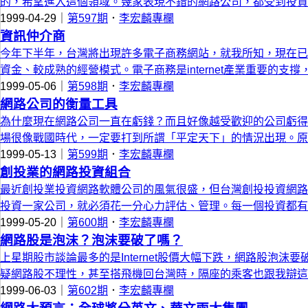
的，希望進入這個領域。幾家表現不錯的網路公司，都受到投資
1999-04-29｜
第597期
．
李宏麟專欄
資訊仲介商
今年下半年，台灣將出現許多電子商務網站，就我所知，現在已
資金、較成熟的經營模式。電子商務是internet產業重要的
1999-05-06｜
第598期
．
李宏麟專欄
網路公司的衡量工具
為什麼現在網路公司一直在虧錢？而且好像越受歡迎的公司虧得
場很像戰國時代，一定要打到所謂「平定天下」的情況出現。原
1999-05-13｜
第599期
．
李宏麟專欄
創投業的網路投資組合
最近創投業投資網路軟體公司的風氣很盛，但台灣創投投資網路
投資一家公司，就必須花一分心力評估、管理。每一個投資都有
1999-05-20｜
第600期
．
李宏麟專欄
網路股是泡沫？泡沫要破了嗎？
上星期股市談論最多的是Internet股價大幅下跌，網路股
疑網路股不理性，甚至搭飛機回台灣時，隔座的乘客也跟我辯這
1999-06-03｜
第602期
．
李宏麟專欄