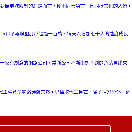
對無地域限制的網路而言，使用同樣語言、具同樣文化的人們，
aper電子報聯盟訂戶超過一百萬，每天以增加七千人的速度成長
出一家有創意的網路公司，當新公司不斷由想不到的角落冒出來
net代工生意？網路硬體當然可以採取代工模式，除了這部分外，網