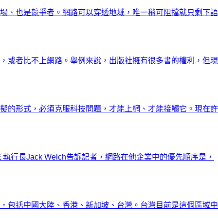
場、也是競爭者。網路可以穿透地域，唯一稍可阻擋就只剩下語
，或者比不上網路。舉例來說，出版社擁有很多書的權利，但現
擬的形式，必須克服科技問題，才能上網、才能接觸它。現在許
長Jack Welch告訴記者，網路在他企業中的優先順序是，
，包括中國大陸、香港、新加坡、台灣。台灣目前是這個區域中