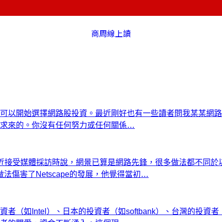
商周線上讀
可以開始選擇網路股投資。最近剛好也有一些讀者問我某某網路
求來的。你沒有任何努力或任何關係…
ksdale最近接受媒體採訪時說，網景已算是網路先鋒，很多做法都
做法傷害了Netscape的發展，他覺得當初…
Intel）、日本的投資者（如softbank）、台灣的投資者（