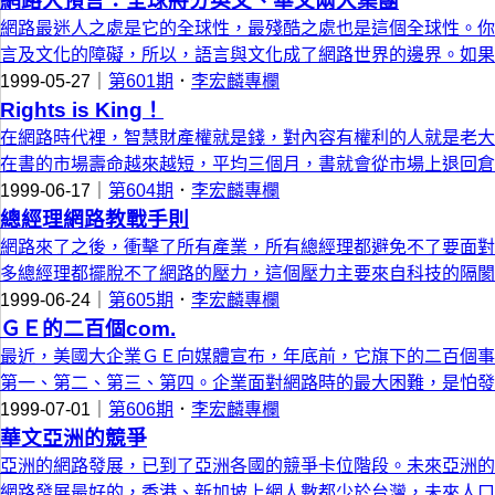
網路大預言：全球將分英文、華文兩大集團
網路最迷人之處是它的全球性，最殘酷之處也是這個全球性。你
言及文化的障礙，所以，語言與文化成了網路世界的邊界。如果
1999-05-27｜
第601期
．
李宏麟專欄
Rights is King！
在網路時代裡，智慧財產權就是錢，對內容有權利的人就是老大
在書的市場壽命越來越短，平均三個月，書就會從市場上退回倉
1999-06-17｜
第604期
．
李宏麟專欄
總經理網路教戰手則
網路來了之後，衝擊了所有產業，所有總經理都避免不了要面對
多總經理都擺脫不了網路的壓力，這個壓力主要來自科技的隔閡
1999-06-24｜
第605期
．
李宏麟專欄
ＧＥ的二百個com.
最近，美國大企業ＧＥ向媒體宣布，年底前，它旗下的二百個事業未
第一、第二、第三、第四。企業面對網路時的最大困難，是怕發
1999-07-01｜
第606期
．
李宏麟專欄
華文亞洲的競爭
亞洲的網路發展，已到了亞洲各國的競爭卡位階段。未來亞洲的
網路發展最好的，香港、新加坡上網人數都少於台灣，未來人口