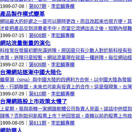
1999-07-08｜
第607期
．
李宏麟專欄
產品製作模式變革
網站最大的好處之一是可以隨時更改，而且改起來也很方便。其
才能把產品交到消費者手中。而當它流通出去之後，短期內很難
1999-07-15｜
第608期
．
李宏麟專欄
網站流量衡量的演化
科技常在發展初期充滿迷障，原因是只有少數人對於新科技有些
本質，迷障只是短暫。網站流量現在就是一種迷障。每位網站經
1999-07-22｜
第609期
．
李宏麟專欄
台灣網站逐漸中國大陸化
繼華淵〈sina〉與中國大陸的四通利方合併，以中國大陸為
告、行銷聯盟，未來也可能有投資上的合作。這是個現象，台灣
1999-07-29｜
第610期
．
李宏麟專欄
台灣網路股上市政策太慢了
上星期，我與南韓一家網路軟體公司負責人見面。談話中他提到
錢嗎？否則如何能股票上市？他回答說，南韓以前的股票上市政
1999-08-05｜
第611期
．
李宏麟專欄
網助華人