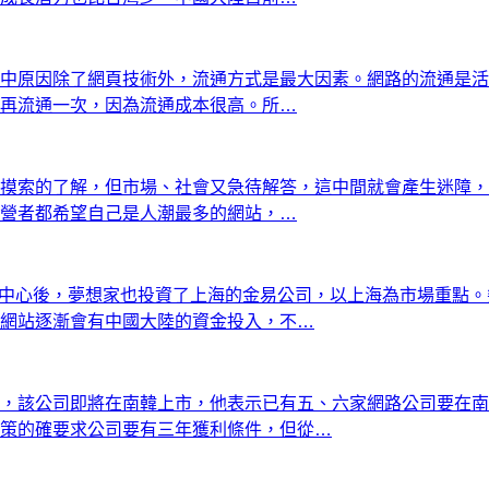
中原因除了網頁技術外，流通方式是最大因素。網路的流通是活
再流通一次，因為流通成本很高。所…
摸索的了解，但市場、社會又急待解答，這中間就會產生迷障，
營者都希望自己是人潮最多的網站，…
發展中心後，夢想家也投資了上海的金易公司，以上海為市場重點
網站逐漸會有中國大陸的資金投入，不…
，該公司即將在南韓上市，他表示已有五、六家網路公司要在南韓
策的確要求公司要有三年獲利條件，但從…