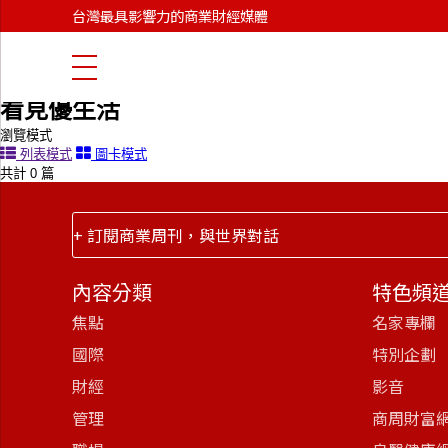
首頁
台灣最具影響力的商業財經媒體
商周線上讀
alive
看見優生活
看見優生活
瀏覽模式
列表模式
圖卡模式
共計 0 篇
+ 訂閱商業周刊，與世界對話
內容分類
特色頻
焦點
名家專欄
國際
特別企劃
財經
影音
管理
商周財富