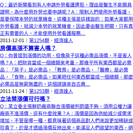
Q：最近新聞看到有人申請外勞看護遭拒，理由是醫生不能開具
證明，為什麼用外勞也要申請呢？A：限制人們使用外勞看護，
是要保障本勞的就業機會，這種主張是這樣說的：如果大家都用
外勞看護，就減少本勞的就業機會，因此要由醫生把關，只有真
正有需要的人，才能使用外勞看護服務…
2011-12-01｜
第1254期
．
經濟達人
房價高漲不算害人嗎？
Q：你曾提到漲價的功用，但像房子這種必需品漲價，不是害人
嗎？A：把財貨當成一個總類來考量，那幾乎所有東西都是必需
品：「房子」是必需品，「教育」是必需品，「醫療」是必需
品，「食物」是必需品。如果把任何東西都當成一個總類，那麼
必需品是無窮無盡的。這個謬誤來自古典…
2011-11-24｜
第1253期
．
經濟達人
立法禁漲價可行嗎？
Q：某立委主張鮮奶廠商聯合漲價被判罰還不夠，須用公權力讓
廠商不准漲價，這有什麼效果？A：漲價是因為供給減少或需求
增加，不管是哪一種，都意味著這個商品對人們來說更加稀缺或
珍貴了，於是才透過漲價反映出來。能滿足人們欲望的東西，絕