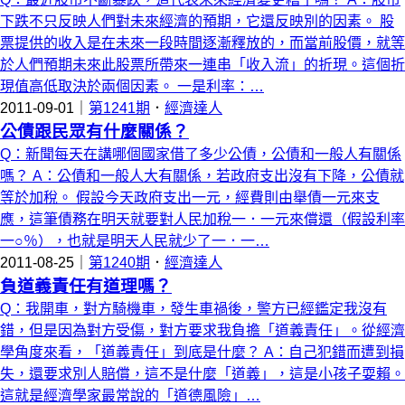
下跌不只反映人們對未來經濟的預期，它還反映別的因素。 股
票提供的收入是在未來一段時間逐漸釋放的，而當前股價，就等
於人們預期未來此股票所帶來一連串「收入流」的折現。這個折
現值高低取決於兩個因素。 一是利率：…
2011-09-01｜
第1241期
．
經濟達人
公債跟民眾有什麼關係？
Q：新聞每天在講哪個國家借了多少公債，公債和一般人有關係
嗎？ A：公債和一般人大有關係，若政府支出沒有下降，公債就
等於加稅。 假設今天政府支出一元，經費則由舉債一元來支
應，這筆債務在明天就要對人民加稅一．一元來償還（假設利率
一○％），也就是明天人民就少了一．一…
2011-08-25｜
第1240期
．
經濟達人
負道義責任有道理嗎？
Q：我開車，對方騎機車，發生車禍後，警方已經鑑定我沒有
錯，但是因為對方受傷，對方要求我負擔「道義責任」。從經濟
學角度來看，「道義責任」到底是什麼？ A：自己犯錯而遭到損
失，還要求別人賠償，這不是什麼「道義」，這是小孩子耍賴。
這就是經濟學家最常說的「道德風險」…