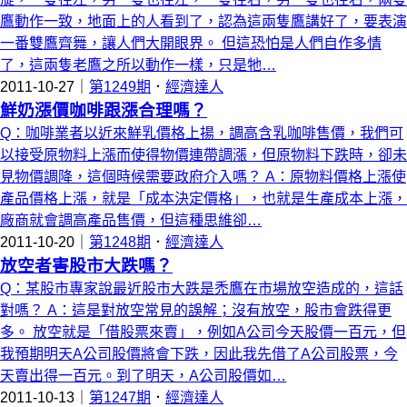
鷹動作一致，地面上的人看到了，認為這兩隻鷹講好了，要表演
一番雙鷹齊舞，讓人們大開眼界。 但這恐怕是人們自作多情
了，這兩隻老鷹之所以動作一樣，只是牠…
2011-10-27｜
第1249期
．
經濟達人
鮮奶漲價咖啡跟漲合理嗎？
Q：咖啡業者以近來鮮乳價格上揚，調高含乳咖啡售價，我們可
以接受原物料上漲而使得物價連帶調漲，但原物料下跌時，卻未
見物價調降，這個時候需要政府介入嗎？ A：原物料價格上漲使
產品價格上漲，就是「成本決定價格」，也就是生產成本上漲，
廠商就會調高產品售價，但這種思維卻…
2011-10-20｜
第1248期
．
經濟達人
放空者害股市大跌嗎？
Q：某股市專家說最近股市大跌是禿鷹在市場放空造成的，這話
對嗎？ A：這是對放空常見的誤解；沒有放空，股市會跌得更
多。 放空就是「借股票來賣」，例如A公司今天股價一百元，但
我預期明天A公司股價將會下跌，因此我先借了A公司股票，今
天賣出得一百元。到了明天，A公司股價如…
2011-10-13｜
第1247期
．
經濟達人