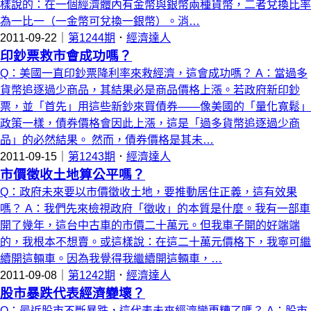
樣說的：在一個經濟體內有金幣與銀幣兩種貨幣，二者兌換比率
為一比一（一金幣可兌換一銀幣）。消…
2011-09-22｜
第1244期
．
經濟達人
印鈔票救市會成功嗎？
Q：美國一直印鈔票降利率來救經濟，這會成功嗎？ A：當過多
貨幣追逐過少商品，其結果必是商品價格上漲。若政府新印鈔
票，並「首先」用這些新鈔來買債券——像美國的「量化寬鬆」
政策一樣，債券價格會因此上漲，這是「過多貨幣追逐過少商
品」的必然結果。 然而，債券價格是其未…
2011-09-15｜
第1243期
．
經濟達人
市價徵收土地算公平嗎？
Q：政府未來要以市價徵收土地，要推動居住正義，這有效果
嗎？ A：我們先來檢視政府「徵收」的本質是什麼。我有一部車
開了幾年，這台中古車的市價二十萬元。但我車子開的好端端
的，我根本不想賣。或這樣說：在這二十萬元價格下，我寧可繼
續開這輛車。因為我覺得我繼續開這輛車，…
2011-09-08｜
第1242期
．
經濟達人
股市暴跌代表經濟變壞？
Q：最近股市不斷暴跌，這代表未來經濟變更糟了嗎？ A：股市