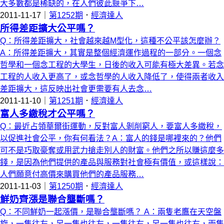
大多數都是稀缺的，在人們彼此競爭下…
2011-11-17｜
第1252期
．
經濟達人
所得差距擴大公平嗎？
Q：所得差距擴大，社會越來越M型化，這種不公平該怎麼辦？
A：所得差距擴大，其實是整個經濟運作過程的一部分。一個念
哲學和一個念工程的大學生，日後的收入可能有極大差異。若念
工程的人收入更高了，或念哲學的人收入降低了，使得兩者收入
差距擴大，這反映出社會更需要有人去念…
2011-11-10｜
第1251期
．
經濟達人
富人多繳稅才公平嗎？
Q：最近占領華爾街運動，反對富人剝削窮人，要富人多繳稅，
以促進社會公平，你有何看法？A：富人的錢是哪裡來的？他們
可不是巧取豪奪或用武力搶走別人的財富。他們之所以賺這麼多
錢，是因為他們提供的產品與服務對社會極有價值，或這樣說：
人們願意付高價來購買他們的產品服務…
2011-11-03｜
第1250期
．
經濟達人
鮮奶齊漲是聯合壟斷嗎？
Q：不同鮮奶一起漲價，是聯合壟斷嗎？ A：兩隻老鷹在天空盤
旋，一隻往左，另一隻也往左，一隻往右，另一隻也往右，兩隻