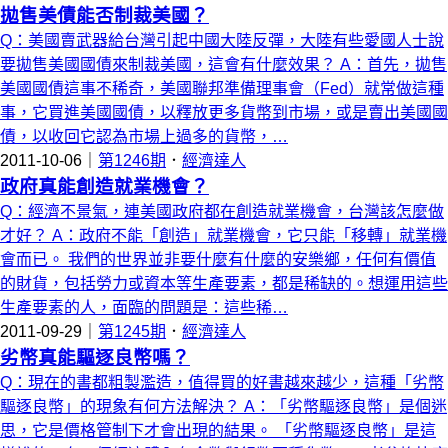
拋售美債能否制裁美國？
Q：美國賣武器給台灣引起中國大陸反彈，大陸有些愛國人士說
要拋售美國國債來制裁美國，這會有什麼效果？ A：首先，拋售
美國國債這事不稀奇，美國聯邦準備理事會（Fed）就常做這種
事，它買進美國國債，以釋放更多貨幣到市場，或是賣出美國國
債，以收回它認為市場上過多的貨幣，…
2011-10-06｜
第1246期
．
經濟達人
政府真能創造就業機會？
Q：經濟不景氣，連美國政府都在創造就業機會，台灣該怎麼做
才好？ A：政府不能「創造」就業機會，它只能「移轉」就業機
會而已。 我們的世界並非要什麼有什麼的安樂鄉，任何有價值
的財貨，包括勞力或資本等生產要素，都是稀缺的。想運用這些
生產要素的人，面臨的問題是：這些稀…
2011-09-29｜
第1245期
．
經濟達人
劣幣真能驅逐良幣嗎？
Q：現在的書都粗製濫造，值得買的好書越來越少，這種「劣幣
驅逐良幣」的現象有何方法解決？ A：「劣幣驅逐良幣」是個迷
思，它是價格管制下才會出現的結果。 「劣幣驅逐良幣」是這