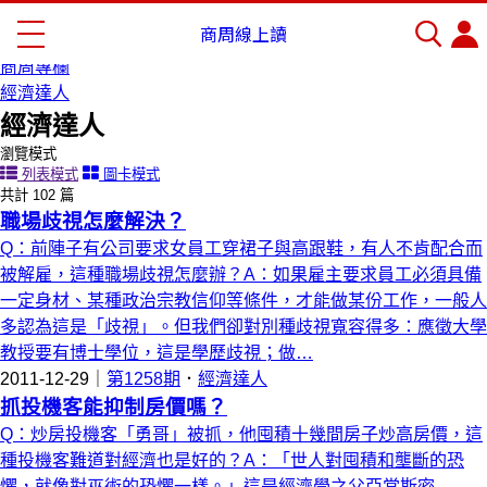
首頁
商周線上讀
商周線上讀
商周專欄
經濟達人
經濟達人
瀏覽模式
列表模式
圖卡模式
共計 102 篇
職場歧視怎麼解決？
Q：前陣子有公司要求女員工穿裙子與高跟鞋，有人不肯配合而
被解雇，這種職場歧視怎麼辦？A：如果雇主要求員工必須具備
一定身材、某種政治宗教信仰等條件，才能做某份工作，一般人
多認為這是「歧視」。但我們卻對別種歧視寬容得多：應徵大學
教授要有博士學位，這是學歷歧視；做…
2011-12-29｜
第1258期
．
經濟達人
抓投機客能抑制房價嗎？
Q：炒房投機客「勇哥」被抓，他囤積十幾間房子炒高房價，這
種投機客難道對經濟也是好的？A：「世人對囤積和壟斷的恐
懼，就像對巫術的恐懼一樣。」這是經濟學之父亞當斯密