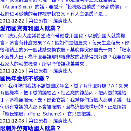
（Adam Smith）的話。要駁斥「投機客囤積房子炒高房價」，
我們也可從他的著作裡尋找答案。有人主張房子是…
2011-12-22｜
第1257期
．
經濟達人
愛用國貨有利國人就業？
Q：聽到有人建議希望政府帶頭愛用國貨，以創造國人就業機
會，這會有什麼效果？A：假如你是個農夫，每天生產稻米，然
後和鎮上的另一個裁縫交換衣服。某晚你突然靈光一閃：「肥水
不落外人田，為什麼要讓那非親非故的裁縫得到好處？我要保障
我家人的就業機會，所以今後讓我弟弟來…
2011-12-15｜
第1256期
．
經濟達人
國民年金該不該繳？
Q：我母親問我該不該繳國民年金，繳了有什麼好處？A：如果
有個機構，把甲繳的錢給乙，把乙繳的錢給丙，把丙繳的錢給
丁，這樣無限玩下去，然後它說：我幫你們每個人都賺了錢！任
何稍有常識的人都不會被矇騙，因為這個機構玩的，正是所謂
「龐氏騙局」(Ponzi Scheme)， 它只是把錢…
2011-12-08｜
第1255期
．
經濟達人
限制外勞有助國人就業？