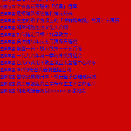
洪宗富玩電腦的「捉蟲」哲學
封面故事
透視建弘投信獲利掄元秘訣
產業風雲
兒童的歌手方順吉的「蹺腳髯嘴鬚」熱賣七十萬張
產業風雲
網際網路色情文化大公開
產業風雲
如何確定目標？找尋動力？
產業風雲
吳伯雄每年交五百萬保費避稅
產業風雲
崩盤一日，股市跌掉三千五百億
產業風雲
一九九六年第一季海外投資組合
產業風雲
台北市商用不動產潑亞太營運中心冷水
產業風雲
007的祕密武器將登陸台灣
產業風雲
香奈兒風靡日本，松田聖子也難敵其誘
國際視窗
員工忠誠度為企業帶來生生不息的客戶
國際視窗
網路伺服器將因Internet水漲船高
國際視窗