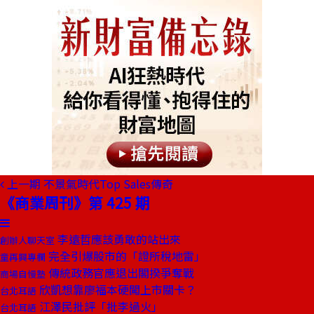
上一期
不景氣時代Top Sales傳奇
《商業周刊》第 425 期
李遠哲應該勇敢的站出來
創辦人聊天室
完全引爆股市的「證所稅地雷」
童再興專欄
傳統政務官應退出閣揆爭奪戰
商場自慢塾
欣凱想靠廖福本硬闖上市關卡？
台北耳語
江澤民批評「批李過火」
台北耳語