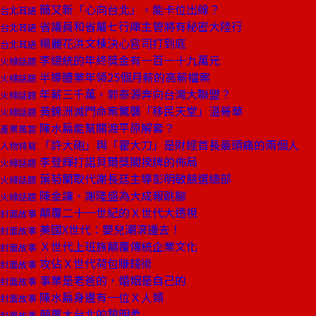
簡又新「心向台北」，能卡位出線？
台北耳語
省議員和省屬七行庫主管將有秘密大陸行
台北耳語
楊麗花洪文棟決心官司打到底
台北耳語
李總統的年終獎金有一百一十九萬元
火線話題
半導體業年領25個月薪的高薪檔案
火線話題
年薪三千萬，郭泰源奔向台灣大聯盟？
火線話題
黃錦洲滅門命案驚襲「移民天堂」溫哥華
火線話題
陳水扁能幫關渡平原解套？
產業風雲
「許大砲」與「翟大刀」是財經首長最頭痛的兩個人
人物特寫
李登輝打諾貝爾獎閣揆牌的佈局
火線話題
葉菊蘭取代謝長廷主導彭明敏競選總部
火線話題
陳金讓、謝隆盛為大成報跳腳
火線話題
顛覆二十一世紀的Ｘ世代大透視
封面故事
美國X世代：嬰兒潮滾邊去！
封面故事
Ｘ世代上班族顛覆傳統企業文化
封面故事
攻佔Ｘ世代荷包賺錢術
封面故事
事業是老爸的，婚姻是自己的
封面故事
陳水扁身邊有一位Ｘ人類
封面故事
顛覆大台北的黎明柔
封面故事