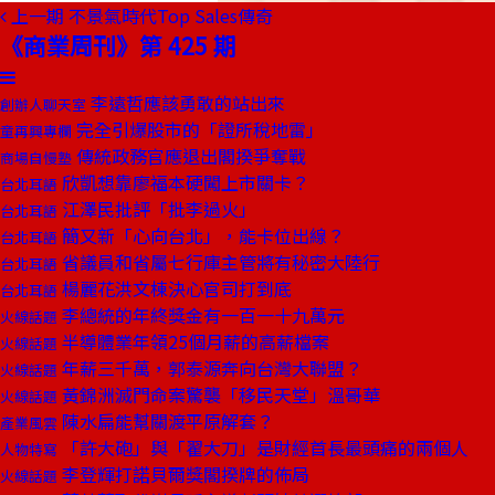
上一期
不景氣時代Top Sales傳奇
《商業周刊》第 425 期
李遠哲應該勇敢的站出來
創辦人聊天室
完全引爆股市的「證所稅地雷」
童再興專欄
傳統政務官應退出閣揆爭奪戰
商場自慢塾
欣凱想靠廖福本硬闖上市關卡？
台北耳語
江澤民批評「批李過火」
台北耳語
簡又新「心向台北」，能卡位出線？
台北耳語
省議員和省屬七行庫主管將有秘密大陸行
台北耳語
楊麗花洪文棟決心官司打到底
台北耳語
李總統的年終獎金有一百一十九萬元
火線話題
半導體業年領25個月薪的高薪檔案
火線話題
年薪三千萬，郭泰源奔向台灣大聯盟？
火線話題
黃錦洲滅門命案驚襲「移民天堂」溫哥華
火線話題
陳水扁能幫關渡平原解套？
產業風雲
「許大砲」與「翟大刀」是財經首長最頭痛的兩個人
人物特寫
李登輝打諾貝爾獎閣揆牌的佈局
火線話題