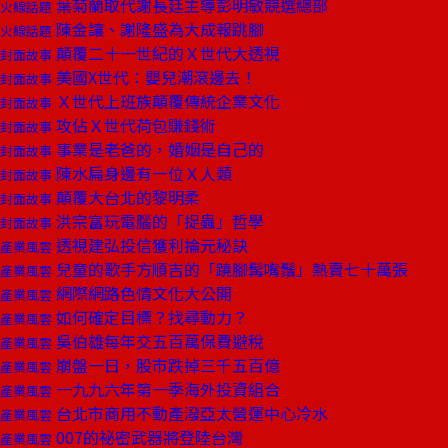
葉菊蘭取代謝長廷主導彭明敏競選總部
火線話題
陳金讓、謝隆盛為大成報跳腳
火線話題
顛覆二十一世紀的Ｘ世代大透視
封面故事
美國X世代：嬰兒潮滾邊去！
封面故事
Ｘ世代上班族顛覆傳統企業文化
封面故事
攻佔Ｘ世代荷包賺錢術
封面故事
事業是老爸的，婚姻是自己的
封面故事
陳水扁身邊有一位Ｘ人類
封面故事
顛覆大台北的黎明柔
封面故事
洪宗富玩電腦的「捉蟲」哲學
封面故事
透視建弘投信獲利掄元秘訣
產業風雲
兒童的歌手方順吉的「蹺腳髯嘴鬚」熱賣七十萬張
產業風雲
網際網路色情文化大公開
產業風雲
如何確定目標？找尋動力？
產業風雲
吳伯雄每年交五百萬保費避稅
產業風雲
崩盤一日，股市跌掉三千五百億
產業風雲
一九九六年第一季海外投資組合
產業風雲
台北市商用不動產潑亞太營運中心冷水
產業風雲
007的祕密武器將登陸台灣
產業風雲