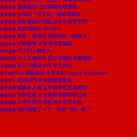
護眼產業 生技製藥新績優股
產業風雲
台灣茶「老子曰」變歐洲精品
產業風雲
黑松要變新把戲 得先忘掉老字號
產業風雲
我的頭銜叫 MONEY
封面故事
郵差、理髮師 都是他的「獵鳥犬」
封面故事
成就動機 比金湯匙更值錢
封面故事
吃下別人做老大！
特別企劃
九十五歲的他 還在華爾街大聲喊價
焦點新聞
第三次國共合作 呼之欲出
大陸焦點
靠餘蔭而 入學名校 Legacy Admission
英文無所不談
資訊部門 企業經營新要角
經濟學人
繼電影之後 亞洲音樂也進攻美國
國際視窗
另創新局 大企業愛用空降執行長
編者的話
入境不問俗 零售業大王吃大虧
國際視窗
每口都嚼三十下 自然「瘦」得了
商周書摘