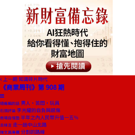
上一期
知識碎片時代
《商業周刊》第 908 期
男人‧苦悶‧玩具
總編輯的話
李光耀的自負與感傷
石頭評論
半年之內人民幣升值一五％
商場自慢塾
走一趟中山北路
去梯言
分割的路線
陳文茜專欄