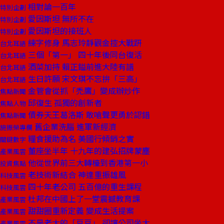
相對論一百年
特別企劃
愛因斯坦 無所不在
特別企劃
愛因斯坦的接班人
特別企劃
練字修身 馬志玲靜觀金控大戰趼
台北耳語
三個「第一」 四十年後同台復活
台北耳語
酒菜加持 賴正鎰前進大陸有譜
台北耳語
生日許願 宋文琪不忘拚「三高」
台北耳語
金管會從抓「禿鷹」變成辦炒作
焦點新聞
邱復生 孤獨的創新者
焦點人物
債券天王葛洛斯 敢嗆聲更勇於認錯
焦點新聞
舊企業洗腦 進軍新經濟
施振榮專欄
糧食援助為名 美國行傾銷之實
關鍵數字
董座坐半年 十九年的建弘招牌蒙塵
產業風雲
他從世界前三大轉檯到香港第一小
投資焦點
老技術新結合 神達重振雄風
科技風雲
四十年老公司 五百億的重生課程
科技風雲
杜邦在中國上了一堂震撼教育課
產業風雲
甜甜圈重新定義 變成生活提案
產業風雲
不是老大的「豆豆」 卻讓公司坐大
產業風雲