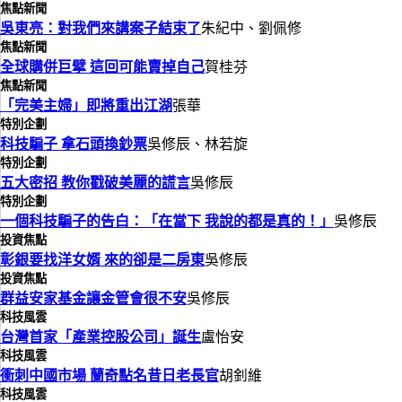
焦點新聞
吳東亮：對我們來講案子結束了
朱紀中、劉佩修
焦點新聞
全球購併巨擘 這回可能賣掉自己
賀桂芬
焦點新聞
「完美主婦」即將重出江湖
張華
特別企劃
科技騙子 拿石頭換鈔票
吳修辰、林若旋
特別企劃
五大密招 教你戳破美麗的謊言
吳修辰
特別企劃
一個科技騙子的告白：「在當下 我說的都是真的！」
吳修辰
投資焦點
彰銀要找洋女婿 來的卻是二房東
吳修辰
投資焦點
群益安家基金讓金管會很不安
吳修辰
科技風雲
台灣首家「產業控股公司」誕生
盧怡安
科技風雲
衝刺中國市場 蘭奇點名昔日老長官
胡釗維
科技風雲