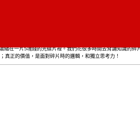
可以濃縮在一片5塊錢的光碟片裡。我們花很多時間去背誦知識的
；真正的價值，是面對碎片時的邏輯，和獨立思考力！