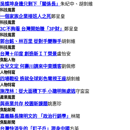
吳燦坤身邊只剩下「關係長」
朱紀中、胡釗維
科技風雲
一個家族企業接班人之死
鄭呈皇
科技風雲
3C不夠看 台灣開始賺「3P財」
鄭呈皇
科技風雲
郭台銘、林百里 從對手變聯手
胡釗維
科技風雲
台灣＋印度 創造新ＩＴ榮景
盧怡安
焦點人物
女兒文定 何壽川請來中東嬌客
劉佩修
人物特寫
四場戰役 造就全球彩色電視王座
胡釗維
人物特寫
施茂林：從大面積下手 小聰明無處逃
守寍寍
產業風雲
與商業共存 校園新課題
姚惠珍
焦點新聞
嘉義縣長陳明文的 「政治行銷學」
林陽
焦點新聞
台灣快消失的「釘子戶」現身中國
方英