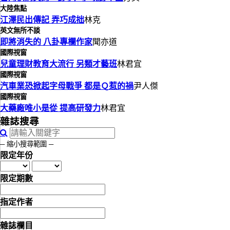
大陸焦點
江澤民出傳記 弄巧成拙
林克
英文無所不談
即將消失的 八卦專欄作家
聞亦道
國際視窗
兒童理財教育大流行 另類才藝班
林君宜
國際視窗
汽車業恐掀起字母戰爭 都是Ｑ惹的禍
尹人傑
國際視窗
大藥廠唯小是從 提高研發力
林君宜
雜誌搜尋
─ 縮小搜尋範圍 ─
限定年份
限定期數
指定作者
雜誌欄目