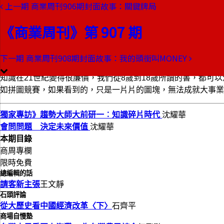
上一期
商業周刊906期封面故事：關鍵牌局
本期目錄
預覽文章
《商業周刊》第 907 期
商業周刊第907期
出刊日期：2005-04-07
下一期
商業周刊908期封面故事：我的頭銜叫MONEY
知識碎片時代
知識在21世紀變得很廉價，我們從8歲到18歲所讀的書，都
如拼圖競賽，如果看到的，只是一片片的圖塊，無法成就大事業
獨家專訪》趨勢大師大前研一︰知識碎片時代
沈耀華
會問問題 決定未來價值
沈耀華
本期目錄
商周專欄
限時免費
總編輯的話
請客新主張
王文靜
石頭評論
從大歷史看中國經濟改革〈下〉
石齊平
商場自慢塾