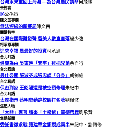
台灣水果重回上海灘 ─ 為台灣農民請命
何飛鵬
去梯言
恥
公孫策
陳文茜專欄
無法短線的新賽局
陳文茜
關鍵數字
台灣在國際難發聲 留美人數直直落
楊少強
柯承恩專欄
追求幸福 是最好的投資
柯承恩
台北耳語
健康為由 吳東進「套牢」拜把兄弟
余自行
台北耳語
最佳公關 張淑芬成張忠謀「分身」
胡釗維
台北耳語
保密到家 王銘陽還是被空頭修理
朱紀中
台北耳語
太座指示 蔡明忠勤跑校園打名號
劉佩修
焦點人物
「大熊」惠普 請來「土撥鼠」賀德帶舞
劉承賢
焦點新聞
委託書徵求戰 讓建華金撕裂成兩半
朱紀中、劉佩修