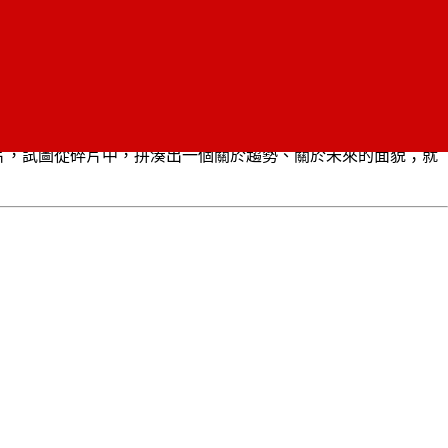
碎片，試圖從碎片中，拼湊出一個關於趨勢、關於未來的面貌；就