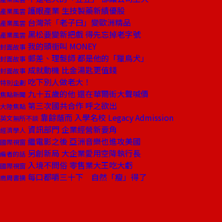
護眼產業 生技製藥新績優股
產業風雲
台灣茶「老子曰」變歐洲精品
產業風雲
黑松要變新把戲 得先忘掉老字號
產業風雲
我的頭銜叫 MONEY
封面故事
郵差、理髮師 都是他的「獵鳥犬」
封面故事
成就動機 比金湯匙更值錢
封面故事
吃下別人做老大！
特別企劃
九十五歲的他 還在華爾街大聲喊價
焦點新聞
第三次國共合作 呼之欲出
大陸焦點
靠餘蔭而 入學名校 Legacy Admission
英文無所不談
資訊部門 企業經營新要角
經濟學人
繼電影之後 亞洲音樂也進攻美國
國際視窗
另創新局 大企業愛用空降執行長
編者的話
入境不問俗 零售業大王吃大虧
國際視窗
每口都嚼三十下 自然「瘦」得了
商周書摘