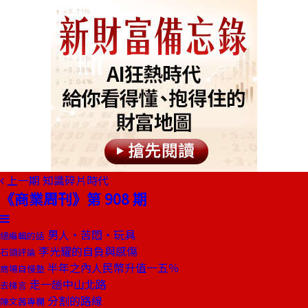
上一期
知識碎片時代
《商業周刊》第 908 期
男人‧苦悶‧玩具
總編輯的話
李光耀的自負與感傷
石頭評論
半年之內人民幣升值一五％
商場自慢塾
走一趟中山北路
去梯言
分割的路線
陳文茜專欄