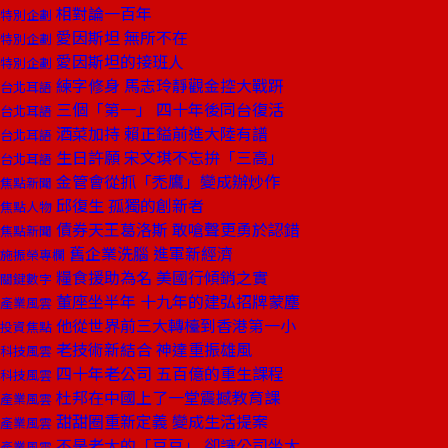
相對論一百年
特別企劃
愛因斯坦 無所不在
特別企劃
愛因斯坦的接班人
特別企劃
練字修身 馬志玲靜觀金控大戰趼
台北耳語
三個「第一」 四十年後同台復活
台北耳語
酒菜加持 賴正鎰前進大陸有譜
台北耳語
生日許願 宋文琪不忘拚「三高」
台北耳語
金管會從抓「禿鷹」變成辦炒作
焦點新聞
邱復生 孤獨的創新者
焦點人物
債券天王葛洛斯 敢嗆聲更勇於認錯
焦點新聞
舊企業洗腦 進軍新經濟
施振榮專欄
糧食援助為名 美國行傾銷之實
關鍵數字
董座坐半年 十九年的建弘招牌蒙塵
產業風雲
他從世界前三大轉檯到香港第一小
投資焦點
老技術新結合 神達重振雄風
科技風雲
四十年老公司 五百億的重生課程
科技風雲
杜邦在中國上了一堂震撼教育課
產業風雲
甜甜圈重新定義 變成生活提案
產業風雲
不是老大的「豆豆」 卻讓公司坐大
產業風雲