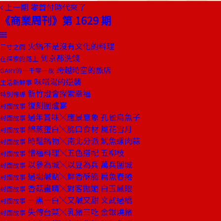
上一期
零首付時代來了
《商業周刊》第 1629 期
火鍋不是沒有文化的料理
三寸之間
到京都洗錢
在探索的路上
跨越時空的旅店
GARY的一千零一夜
味噌湯的逆襲
生活新鮮事
新竹燈會探索幸福
特別報導
復刻圍爐宴
封面故事
過年賞味╳應景意象 孔雀烏魚子
封面故事
綿蒸蛋白╳脆口食材 風花雪月
封面故事
時髦鍋物╳南北分派 魷魚螺肉蒜
封面故事
惜福料理╳五色搭配 五柳枝
封面故事
以參為城╳以豆為兵 萬兵圍城
封面故事
過場鹹點╳鮮香酥脆 扁魚春捲
封面故事
香菇畫睛╳對客拋媚 白玉鳳眼
封面故事
一黑一白╳又鹹又甜 文武過橋
封面故事
失傳台菜╳乳豬三吃 金銀燒豬
封面故事