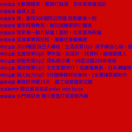
大數據種茶、幫樹打點滴 百年茶商復活記
科技風雲
福袋人生
封面故事
我，要陪500個阿公阿嬤 戰到最後一刻
封面故事
童年經驗教我，碰到困難都把它輾過
封面故事
我家像一齣八點檔！面對，化家變為祝福
封面故事
這場事業馬拉松，撞牆也要繼續跑
封面故事
2019寵愛自己大補帖：生活品質Up》滑手機治心傷、
特別企劃
生產效率Up》學外語、玩設計、找資料，速成變達人
特別企劃
樂遊充電Up》探私房沙灘、VR逛法國230年老街
特別企劃
潮流嗅覺Up》宅在家跟流行！追廣播美劇、日本潮罐頭
特別企劃
個人魅力Up》5分鐘練模特兒身材、1支筆讓質感秒升
特別企劃
美政府停擺35天 義工接管國家公園
國際視窗
歐日貿易協定enter into force
全球熱門字
水門案記者 揭川普濫打貿易戰內幕
商周書摘