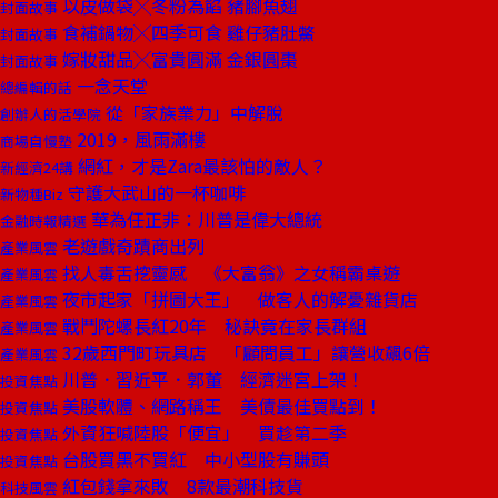
以皮做袋╳冬粉為餡 豬腳魚翅
封面故事
食補鍋物╳四季可食 雞仔豬肚鱉
封面故事
嫁妝甜品╳富貴圓滿 金銀圓棗
封面故事
一念天堂
總編輯的話
從「家族業力」中解脫
創辦人的活學院
2019，風雨滿樓
商場自慢塾
網紅，才是Zara最該怕的敵人？
新經濟24講
守護大武山的一杯咖啡
新物種Biz
華為任正非：川普是偉大總統
金融時報精選
老遊戲奇蹟商出列
產業風雲
找人毒舌挖靈感 《大富翁》之女稱霸桌遊
產業風雲
夜市起家「拼圖大王」 做客人的解憂雜貨店
產業風雲
戰鬥陀螺長紅20年 秘訣竟在家長群組
產業風雲
32歲西門町玩具店 「顧問員工」讓營收飆6倍
產業風雲
川普．習近平．郭董 經濟迷宮上架！
投資焦點
美股軟體、網路稱王 美債最佳買點到！
投資焦點
外資狂喊陸股「便宜」 買趁第二季
投資焦點
台股買黑不買紅 中小型股有賺頭
投資焦點
紅包錢拿來敗 8款最潮科技貨
科技風雲