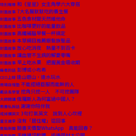
和《星星》女主角學六大穿搭
特別報導
7大名醫默默吃的養生餐
封面故事
五色食材變天然維他命
封面故事
比咖啡更好的能量飲品
封面故事
高纖補腦早餐一杯搞定
封面故事
本草綱目推薦銀髮族聖品
封面故事
放心吃消夜 熱量不到百卡
封面故事
讓血管不生病的解憂零嘴
封面故事
早上吃水果 把握黃金吸收期
封面故事
彭博或小布希
編者的話
逢山遊山，逢水玩水
CEO上線
不能拒絕臣服而能幹的人
商場自慢塾
挖角只挖一人 不可挖團隊
戴店長學堂
俄羅斯人為何富過中國人？
大師開講
謝謝你陪伴我
教養私房話
3句打氣英文 說到人心坎裡
戒掉爛英文
沒有「居住權」這回事
童言識李
臉書天價娶WhatsApp 真能回春？
焦點新聞
手機通訊軟體 追捧題材大公開
焦點新聞