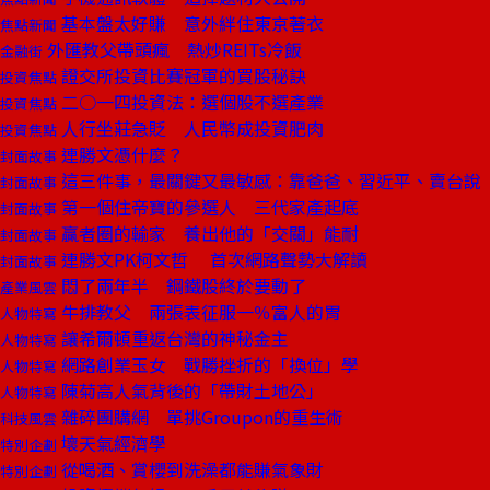
基本盤太好賺 意外絆住東京著衣
焦點新聞
外匯教父帶頭瘋 熱炒REITs冷飯
金融街
證交所投資比賽冠軍的買股秘訣
投資焦點
二○一四投資法：選個股不選產業
投資焦點
人行坐莊急貶 人民幣成投資肥肉
投資焦點
連勝文憑什麼？
封面故事
這三件事，最關鍵又最敏感：靠爸爸、習近平、賣台說
封面故事
第一個住帝寶的參選人 三代家產起底
封面故事
贏者圈的輸家 養出他的「交關」能耐
封面故事
連勝文PK柯文哲 首次網路聲勢大解讀
封面故事
悶了兩年半 鋼鐵股終於要動了
產業風雲
牛排教父 兩張表征服一％富人的胃
人物特寫
讓希爾頓重返台灣的神秘金主
人物特寫
網路創業玉女 戰勝挫折的「換位」學
人物特寫
陳菊高人氣背後的「帶財土地公」
人物特寫
雜碎團購網 單挑Groupon的重生術
科技風雲
壞天氣經濟學
特別企劃
從喝酒、賞櫻到洗澡都能賺氣象財
特別企劃