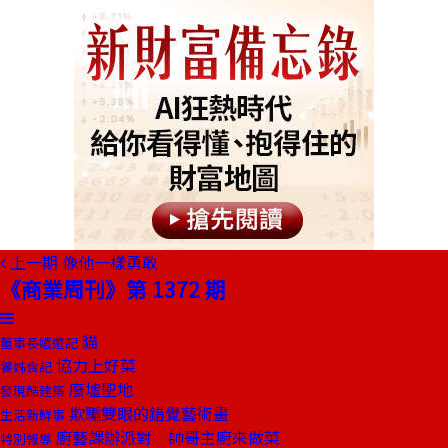
上一期
像他一樣勇敢
《商業周刊》第 1372 期
貓
董事長嬉遊記
協力上好菜
饕姊食記
廢墟聖地
發現酷建築
欺騙雙眼的錯覺藝術畫
生活新鮮事
廚藝課辦派對 帥哥主廚來做菜
特別報導