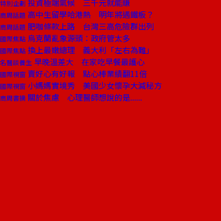
投資極端氣候 三千元就能賺
特別企劃
高中生留學哈港熱 明年將遇鐵板？
商周話題
肥咖條款上路 台灣三高危險群出列
商周話題
烏克蘭亂象源頭：政府管太多
國際焦點
換上最嫩總理 義大利「左右為難」
國際焦點
早晚溫差大 在家吃早餐最護心
名醫談養生
賣好心有好報 點心棒業績翻11倍
國際視窗
小媽媽實境秀 美國少女懷孕大減秘方
國際視窗
關於焦慮 心理醫師想說的是......
商周書摘