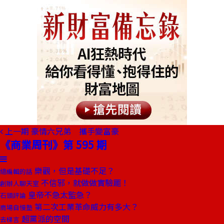
上一期
豪情六兄弟 攜手變富豪
《商業周刊》第 595 期
樂觀，但是基礎不足？
總編輯的話
不信邪，就做做實驗罷！
創辦人聊天室
皇帝不急太監急？
石頭評論
第二次工業革命威力有多大？
商場自慢塾
超黨派的空間
去梯言