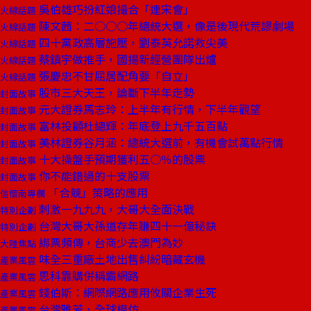
吳伯雄巧扮紅娘撮合「連宋會」
火線話題
陳文茜：二○○○年總統大選，像是後現代荒謬劇場
火線話題
四十黨政高層施壓，劉泰英允諾救尖美
火線話題
蔡鎮宇做推手，國揚新經營團隊出爐
火線話題
張慶忠不甘屈居配角要「自立」
火線話題
股市三大天王，論斷下半年走勢
封面故事
元大證券馬志玲：上半年有行情，下半年觀望
封面故事
富林投顧杜總輝：年底登上九千五百點
封面故事
美林證券谷月涵：總統大選前，有機會試萬點行情
封面故事
十大操盤手預期獲利五○％的股票
封面故事
你不能錯過的十支股票
封面故事
「合競」策略的應用
信懷南專欄
刺激一九九九，大哥大全面決戰
特別企劃
台灣大哥大孫道存年賺四十一億秘訣
特別企劃
綁票頻傳，台商少去澳門為妙
大陸焦點
味全三重廠土地出售糾紛暗藏玄機
產業風雲
思科靠購併稱霸網路
產業風雲
錢伯斯：網際網路應用攸關企業生死
產業風雲
台灣雅芳，全球模仿
產業風雲