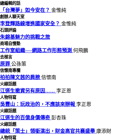
總編輯的話
「台灣夢」如今安在？
金惟純
創辦人聊天室
李登輝路線增進國家安全？
金惟純
石頭評論
朱鎔基魅力的挑戰之旅
商場自慢塾
工作室組織──網路工作形態預測
何飛鵬
去梯言
原罪
公孫策
信懷南專欄
拍拍陳文茜的肩膀
信懷南
火線話題
江道生撤資另有原因……
李正恩
人物特寫
吳豐山：玩政治的，不應該來辦報
李正恩
火線話題
江道生的百億身價傳奇
彭杏珠
火線話題
總統「策士」領銜演出，財金高官共襄盛舉
康添財
人物特寫