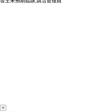
發生未預期錯誤,請洽管理員
×