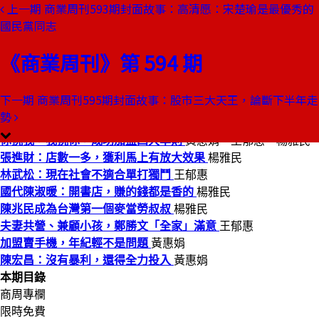
上一期
商業周刊593期封面故事：高清愿：宋楚瑜是最優秀的
本期目錄
國民黨同志
預覽文章
《商業周刊》第 594 期
商業周刊第594期
出刊日期：1999-04-08
豪情六兄弟 攜手變富豪
下一期
商業周刊595期封面故事：股市三大天王，論斷下半年走
勢
台灣爆發新一波創業加盟熱
黃惠娟、王郁惠、楊雅民
你挑我，我挑你，成功加盟四大準則
黃惠娟、王郁惠、楊雅民
張進財：店數一多，獲利馬上有放大效果
楊雅民
林武松：現在社會不適合單打獨鬥
王郁惠
國代陳淑暖：開書店，賺的錢都是香的
楊雅民
陳兆民成為台灣第一個麥當勞叔叔
楊雅民
夫妻共營、兼顧小孩，鄭勝文「全家」滿意
王郁惠
加盟賣手機，年紀輕不是問題
黃惠娟
陳宏昌：沒有暴利，還得全力投入
黃惠娟
本期目錄
商周專欄
限時免費