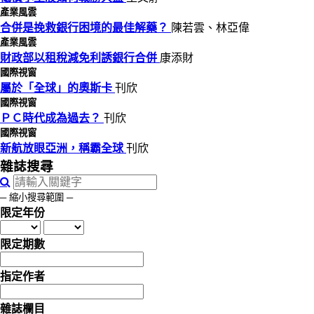
產業風雲
合併是挽救銀行困境的最佳解藥？
陳若雲、林亞偉
產業風雲
財政部以租稅減免利誘銀行合併
康添財
國際視窗
屬於「全球」的奧斯卡
刊欣
國際視窗
ＰＣ時代成為過去？
刊欣
國際視窗
新航放眼亞洲，稱霸全球
刊欣
雜誌搜尋
─ 縮小搜尋範圍 ─
限定年份
限定期數
指定作者
雜誌欄目