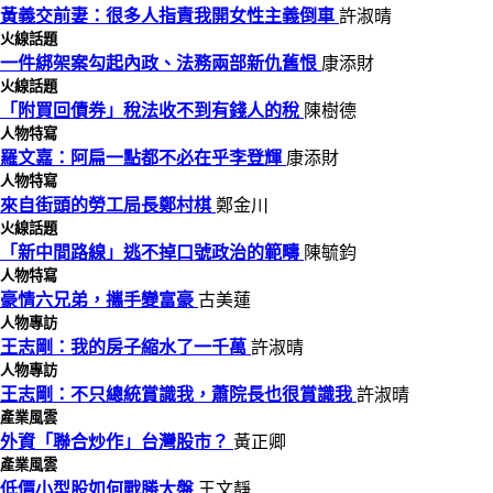
黃義交前妻：很多人指責我開女性主義倒車
許淑晴
火線話題
一件綁架案勾起內政、法務兩部新仇舊恨
康添財
火線話題
「附買回債券」稅法收不到有錢人的稅
陳樹德
人物特寫
羅文嘉：阿扁一點都不必在乎李登輝
康添財
人物特寫
來自街頭的勞工局長鄭村棋
鄭金川
火線話題
「新中間路線」逃不掉口號政治的範疇
陳毓鈞
人物特寫
豪情六兄弟，攜手變富豪
古美蓮
人物專訪
王志剛：我的房子縮水了一千萬
許淑晴
人物專訪
王志剛：不只總統賞識我，蕭院長也很賞識我
許淑晴
產業風雲
外資「聯合炒作」台灣股市？
黃正卿
產業風雲
低價小型股如何戰勝大盤
王文靜