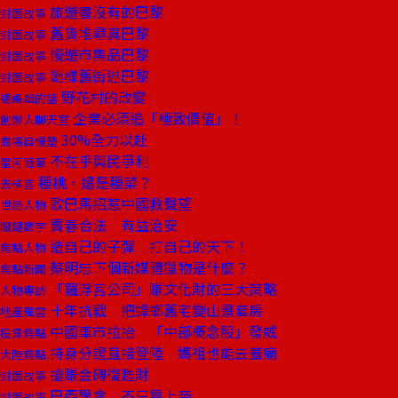
旅遊書沒有的巴黎
封面故事
舊貨堆尋真巴黎
封面故事
慢遊市集品巴黎
封面故事
謎樣舊街迷巴黎
封面故事
野花村的改變
總編輯的話
企業必須追「極致價值」！
創辦人聊天室
30%全力以赴
商場自慢塾
不在乎與民爭利
星河隨筆
種桃，還是種菜？
去梯言
歐巴馬招惹中國救聲望
世局人物
賣春合法 有益治安
關鍵數字
造自己的子彈 打自己的天下！
焦點人物
蔡明忠下個新媒體獵物是什麼？
焦點新聞
「羅浮宮公司」賺文化財的三大策略
人物專訪
十年抗戰 把蟑螂舊宅變山景套房
地產風雲
中國車市拉抬 「中部概念股」發威
投資焦點
持身分證直接登陸 媽祖也能去蓋廟
大陸焦點
搶賺金磚復甦財
封面故事
巴西學會 不只靠上帝
封面故事