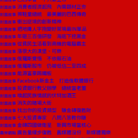
消費者經濟起飛 內需題材正夯
封面故事
擦鞋童總統 最美麗的巴西傳奇
封面故事
衝出逆境的創新精神
封面故事
把地攤人字拖變好萊塢最IN單品
封面故事
年砸三百億研發 海底下挖黑金
封面故事
從貧民生活看到商機的電腦霸主
封面故事
漲很大的漢堡、可樂
封面故事
俄羅斯覺悟 不依賴石油
封面故事
俄羅斯股市 仍被低估二至四成
封面故事
能源富豪踢鐵板
封面故事
Facebook新金主 打造俄軟體銀行
封面故事
投資銀行教父辦學 總統當老董
封面故事
喚起民族情感的伏特加酒王
封面故事
消失的賭場大街
封面故事
找出你的投資類型 賺金磚復甦財
封面故事
七大投資專家 八問八答教你賺
封面故事
金磚四國做衛星 新興市場當核心
封面故事
廣告量緩步復甦 舊媒體沒份 新媒體獨樂
霸榮觀點