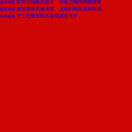
家用太陽能買氣大 日電池廠跨通路搶單
國際視窗
美加單車失竊率高 上網抓賊成另類新招
國際視窗
在工地養成的五星級飯店大亨
商周書摘