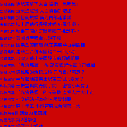
徐旭東拿下太百 被指「黑吃黑」
焦點新聞
遠東進駐後 太百債務卻增加
焦點新聞
投信衝規模 衝到內部起爭議
焦點新聞
迪士尼執行長選才秀 純屬作戲？
全球話題
動畫王國的沉默新國王挑戰不小
全球話題
美國資產吸金力道不減
關鍵數字
國票金的歸屬 藏在美麗華百樂園裡
台北耳語
建華金合併案關鍵二十四小時
投資焦點
台灣人養出美國股市的超級飆股
投資焦點
「喬治瑪麗」 後 萬泰銀趕快幫自己嫁掉
投資焦點
陳維昭的治校成績 只有自己滿意？
焦點人物
半導體通路業出現第二個葉素菲？
科技風雲
王振堂與蘭奇開了間 「密會小套房 」
科技風雲
「光會跌價」的光碟機 產業人才大出走
科技風雲
社交網站 把你的人脈變錢脈
科技風雲
磨十年工 小燈管磨成台灣第一大
科技風雲
創新力是關鍵
施振榮專欄
第2種學位
封面故事
鑑價金字招牌
封面故事