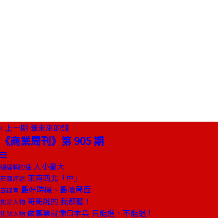
上一期
賺未來的錢
《商業周刊》第 905 期
人小書大
總編輯的話
東南西北「中」
石頭評論
最好時機、最壞局面
去梯言
哥哥說的 我都聽！
焦點人物
做事業就像日本兵 只能進，不能退！
焦點人物