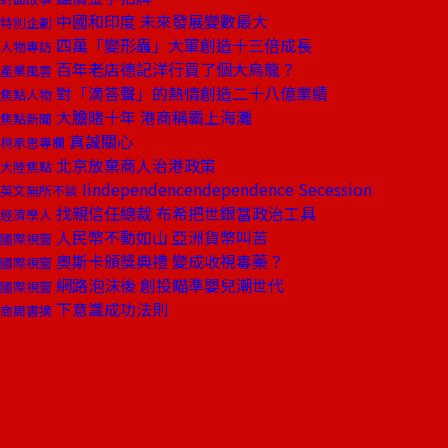
中國和印度 未來發展變數最大
特別企劃
四萬「變形蟲」大軍創造十三倍成長
人物專訪
百年老店德記洋行買了個大烏龍？
產業風雲
對「滴答聲」的熱情創造二十八億業績
焦點人物
大膽賭十年 港商稱霸上海灘
焦點新聞
真誠關心
柯承恩專欄
北京放棄商人治港政策
大陸焦點
Iindependencendependence Secession
英文無所不談
找親信任總裁 布希把世銀當政治工具
經濟學人
人民幣不動如山 亞洲貨幣叫苦
國際視窗
奧斯卡頒獎典禮 變成收視毒藥？
國際視窗
網路泡沫後 創投瞄準嬰兒潮世代
國際視窗
下意識成功法則
商周書摘