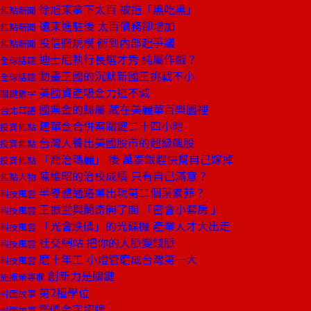
徐旭東拿下太百 被指「黑吃黑」
焦點新聞
遠東進駐後 太百債務卻增加
焦點新聞
投信衝規模 衝到內部起爭議
焦點新聞
迪士尼執行長選才秀 純屬作戲？
全球話題
動畫王國的沉默新國王挑戰不小
全球話題
美國資產吸金力道不減
關鍵數字
國票金的歸屬 藏在美麗華百樂園裡
台北耳語
建華金合併案關鍵二十四小時
投資焦點
台灣人養出美國股市的超級飆股
投資焦點
「喬治瑪麗」 後 萬泰銀趕快幫自己嫁掉
投資焦點
陳維昭的治校成績 只有自己滿意？
焦點人物
半導體通路業出現第二個葉素菲？
科技風雲
王振堂與蘭奇開了間 「密會小套房 」
科技風雲
「光會跌價」的光碟機 產業人才大出走
科技風雲
社交網站 把你的人脈變錢脈
科技風雲
磨十年工 小燈管磨成台灣第一大
科技風雲
創新力是關鍵
施振榮專欄
第2種學位
封面故事
鑑價金字招牌
封面故事