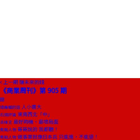
上一期
賺未來的錢
《商業周刊》第 905 期
人小書大
總編輯的話
東南西北「中」
石頭評論
最好時機、最壞局面
去梯言
哥哥說的 我都聽！
焦點人物
做事業就像日本兵 只能進，不能退！
焦點人物