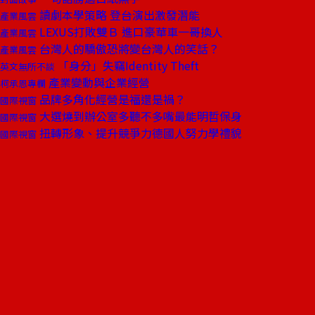
讀劇本學策略 登台演出激發潛能
產業風雲
LEXUS打敗雙Ｂ 進口豪華車一哥換人
產業風雲
台灣人的驕傲恐將變台灣人的笑話？
產業風雲
「身分」失竊Identity Theft
英文無所不談
產業變動與企業經營
柯承恩專欄
品牌多角化經營是福還是禍？
國際視窗
大選燒到辦公室多聽不多嘴最能明哲保身
國際視窗
扭轉形象、提升競爭力德國人努力學禮貌
國際視窗