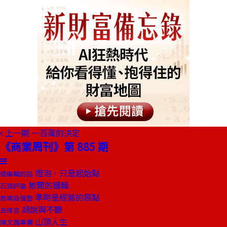
上一期
一百萬的決定
《商業周刊》第 885 期
燈泡，只是起始點
總編輯的話
鮑爾的邏輯
石頭評論
準時是經營的原點
商場自慢塾
胡說與不聽
去梯言
山頂人生
陳文茜專欄