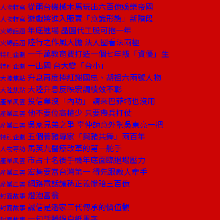
從兩台機械木馬玩出六百億娛樂帝國
人物特寫
遊戲將進入販賣「意識形態」新階段
人物特寫
年底進場 晶圓代工股可抱一年
火線話題
陸行之作風大膽 法人圈看法兩極
火線話題
一千萬教育費打造一個七年級「資優」生
特別企劃
一出國 台大變「台小」
特別企劃
升息再度捧紅謝國忠、胡祖六兩號人物
大陸焦點
大陸升息反映宏調績效不彰
大陸焦點
投信業沒「內功」 請來巴菲特也沒用
產業風雲
他不要位高權少 只要帶兵打仗
產業風雲
吳家兄弟之爭 辜仲諒意外幫吳東亮一把
產業風雲
五個養豬專家「與豬共舞」兩百年
特別企劃
馬英九醫療改革的第一舵手
人物專訪
市占十名後手機年底面臨退場壓力
產業風雲
宏碁要當台灣第一 得先跟敵人牽手
產業風雲
網路電話讓孫正義慘賠三百億
產業風雲
燈泡富翁
封面故事
誠信是潘家三代傳承的價值觀
封面故事
一句話勝過白紙黑字
封面故事