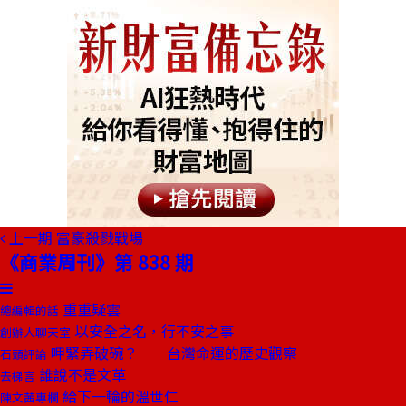
上一期
富豪殺戮戰場
《商業周刊》第 838 期
重重疑雲
總編輯的話
以安全之名，行不安之事
創辦人聊天室
呷緊弄破碗？──台灣命運的歷史觀察
石頭評論
誰說不是文革
去梯言
給下一輪的溫世仁
陳文茜專欄