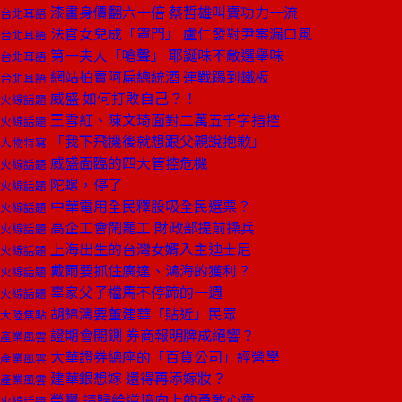
漆畫身價翻六十倍 蔡哲雄叫賣功力一流
台北耳語
法官女兒成「罩門」 盧仁發對尹案漏口風
台北耳語
第一夫人「嗆聲」 耶誕味不敵選舉味
台北耳語
網站拍賣阿扁總統酒 連戰踢到鐵板
台北耳語
威盛 如何打敗自己？！
火線話題
王雪紅、陳文琦面對二萬五千字指控
火線話題
「我下飛機後就想跟父親說抱歉」
人物特寫
威盛面臨的四大管控危機
火線話題
陀螺，停了
火線話題
中華電用全民釋股吸全民選票？
火線話題
高企工會鬧罷工 財政部提前操兵
火線話題
上海出生的台灣女婿入主迪士尼
火線話題
戴爾要抓住廣達、鴻海的獲利？
火線話題
辜家父子檔馬不停蹄的一週
火線話題
胡錦濤要董建華「貼近」民眾
大陸焦點
證期會開鍘 券商報明牌成絕響？
產業風雲
大華證券總座的「百貨公司」經營學
產業風雲
建華銀想嫁 還得再添嫁妝？
產業風雲
榮譽 請歸給逆境向上的勇敢心靈
火線話題