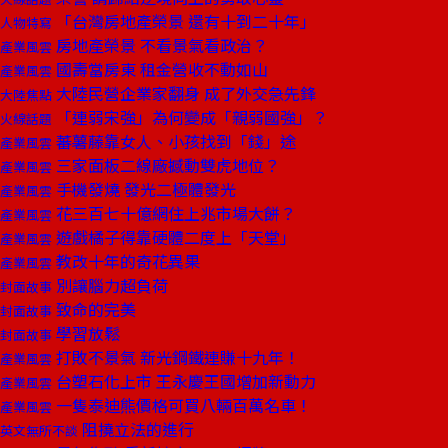
「台灣房地產榮景 還有十到二十年」
人物特寫
房地產榮景 不看景氣看政治？
產業風雲
國壽當房東 租金營收不動如山
產業風雲
大陸民營企業家翻身 成了外交急先鋒
大陸焦點
「連弱宋強」為何變成「親弱國強」？
火線話題
蕃薯藤靠女人、小孩找到「錢」途
產業風雲
三家面板二線廠撼動雙虎地位？
產業風雲
手機發燒 發光二極體發光
產業風雲
花三百七十億網住上兆市場大餅？
產業風雲
遊戲橘子得靠硬體二度上「天堂」
產業風雲
教改十年的奇花異果
產業風雲
別讓腦力超負荷
封面故事
致命的完美
封面故事
學習放鬆
封面故事
打敗不景氣 新光鋼鐵連賺十九年！
產業風雲
台塑石化上市 王永慶王國增加新動力
產業風雲
一隻泰迪熊價格可買八輛百萬名車！
產業風雲
阻撓立法的進行
英文無所不談