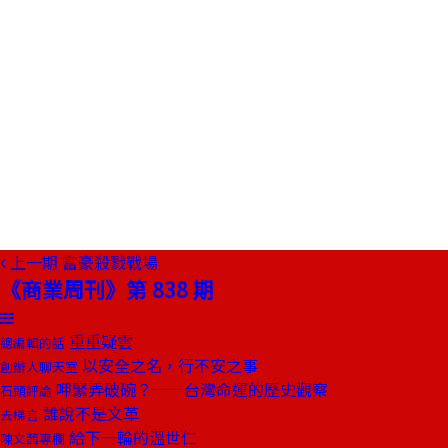
上一期
富豪殺戮戰場
《商業周刊》第 838 期
重重疑雲
總編輯的話
以安全之名，行不安之事
創辦人聊天室
呷緊弄破碗？──台灣命運的歷史觀察
石頭評論
誰說不是文革
去梯言
給下一輪的溫世仁
陳文茜專欄