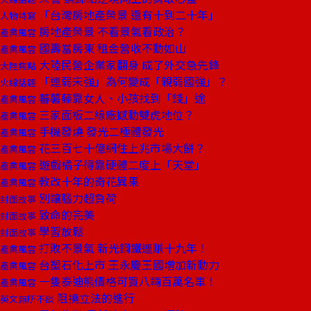
「台灣房地產榮景 還有十到二十年」
人物特寫
房地產榮景 不看景氣看政治？
產業風雲
國壽當房東 租金營收不動如山
產業風雲
大陸民營企業家翻身 成了外交急先鋒
大陸焦點
「連弱宋強」為何變成「親弱國強」？
火線話題
蕃薯藤靠女人、小孩找到「錢」途
產業風雲
三家面板二線廠撼動雙虎地位？
產業風雲
手機發燒 發光二極體發光
產業風雲
花三百七十億網住上兆市場大餅？
產業風雲
遊戲橘子得靠硬體二度上「天堂」
產業風雲
教改十年的奇花異果
產業風雲
別讓腦力超負荷
封面故事
致命的完美
封面故事
學習放鬆
封面故事
打敗不景氣 新光鋼鐵連賺十九年！
產業風雲
台塑石化上市 王永慶王國增加新動力
產業風雲
一隻泰迪熊價格可買八輛百萬名車！
產業風雲
阻撓立法的進行
英文無所不談