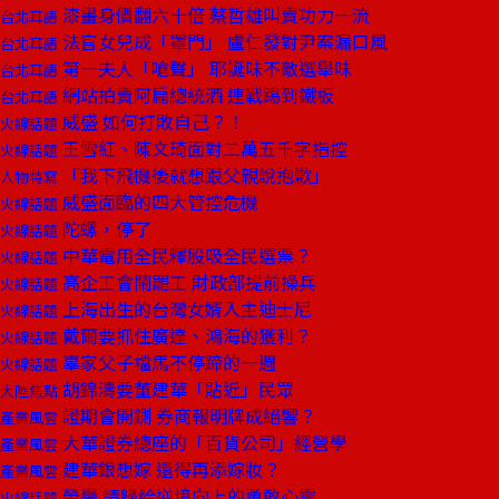
漆畫身價翻六十倍 蔡哲雄叫賣功力一流
台北耳語
法官女兒成「罩門」 盧仁發對尹案漏口風
台北耳語
第一夫人「嗆聲」 耶誕味不敵選舉味
台北耳語
網站拍賣阿扁總統酒 連戰踢到鐵板
台北耳語
威盛 如何打敗自己？！
火線話題
王雪紅、陳文琦面對二萬五千字指控
火線話題
「我下飛機後就想跟父親說抱歉」
人物特寫
威盛面臨的四大管控危機
火線話題
陀螺，停了
火線話題
中華電用全民釋股吸全民選票？
火線話題
高企工會鬧罷工 財政部提前操兵
火線話題
上海出生的台灣女婿入主迪士尼
火線話題
戴爾要抓住廣達、鴻海的獲利？
火線話題
辜家父子檔馬不停蹄的一週
火線話題
胡錦濤要董建華「貼近」民眾
大陸焦點
證期會開鍘 券商報明牌成絕響？
產業風雲
大華證券總座的「百貨公司」經營學
產業風雲
建華銀想嫁 還得再添嫁妝？
產業風雲
榮譽 請歸給逆境向上的勇敢心靈
火線話題