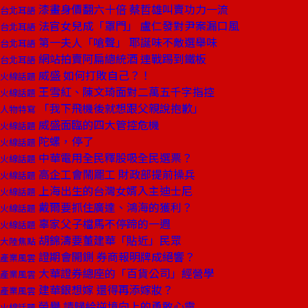
漆畫身價翻六十倍 蔡哲雄叫賣功力一流
台北耳語
法官女兒成「罩門」 盧仁發對尹案漏口風
台北耳語
第一夫人「嗆聲」 耶誕味不敵選舉味
台北耳語
網站拍賣阿扁總統酒 連戰踢到鐵板
台北耳語
威盛 如何打敗自己？！
火線話題
王雪紅、陳文琦面對二萬五千字指控
火線話題
「我下飛機後就想跟父親說抱歉」
人物特寫
威盛面臨的四大管控危機
火線話題
陀螺，停了
火線話題
中華電用全民釋股吸全民選票？
火線話題
高企工會鬧罷工 財政部提前操兵
火線話題
上海出生的台灣女婿入主迪士尼
火線話題
戴爾要抓住廣達、鴻海的獲利？
火線話題
辜家父子檔馬不停蹄的一週
火線話題
胡錦濤要董建華「貼近」民眾
大陸焦點
證期會開鍘 券商報明牌成絕響？
產業風雲
大華證券總座的「百貨公司」經營學
產業風雲
建華銀想嫁 還得再添嫁妝？
產業風雲
榮譽 請歸給逆境向上的勇敢心靈
火線話題