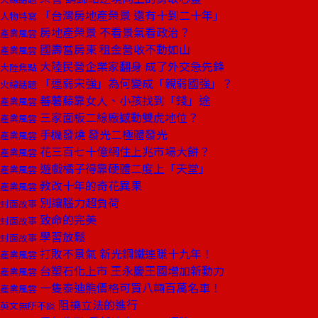
「台灣房地產榮景 還有十到二十年」
人物特寫
房地產榮景 不看景氣看政治？
產業風雲
國壽當房東 租金營收不動如山
產業風雲
大陸民營企業家翻身 成了外交急先鋒
大陸焦點
「連弱宋強」為何變成「親弱國強」？
火線話題
蕃薯藤靠女人、小孩找到「錢」途
產業風雲
三家面板二線廠撼動雙虎地位？
產業風雲
手機發燒 發光二極體發光
產業風雲
花三百七十億網住上兆市場大餅？
產業風雲
遊戲橘子得靠硬體二度上「天堂」
產業風雲
教改十年的奇花異果
產業風雲
別讓腦力超負荷
封面故事
致命的完美
封面故事
學習放鬆
封面故事
打敗不景氣 新光鋼鐵連賺十九年！
產業風雲
台塑石化上市 王永慶王國增加新動力
產業風雲
一隻泰迪熊價格可買八輛百萬名車！
產業風雲
阻撓立法的進行
英文無所不談