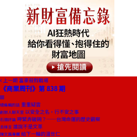
上一期
富豪殺戮戰場
《商業周刊》第 838 期
重重疑雲
總編輯的話
以安全之名，行不安之事
創辦人聊天室
呷緊弄破碗？──台灣命運的歷史觀察
石頭評論
誰說不是文革
去梯言
給下一輪的溫世仁
陳文茜專欄