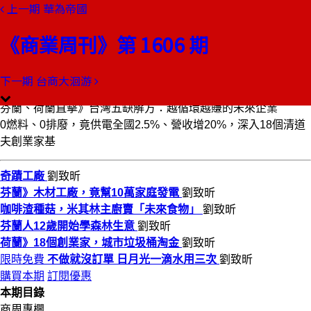
上一期
華為帝國
本期目錄
預覽文章
《商業周刊》第 1606 期
商業周刊第1606期
出刊日期：2018-08-23
下一期
台商大洄游
奇蹟工廠
芬蘭、荷蘭直擊》台灣五缺解方：越循環越賺的未來企業
0燃料、0排廢，竟供電全國2.5%、營收增20%，深入18個清道
夫創業家基
奇蹟工廠
劉致昕
芬蘭》木材工廠，竟幫10萬家庭發電
劉致昕
咖啡渣種菇，米其林主廚賣「未來食物」
劉致昕
芬蘭人12歲開始學森林生意
劉致昕
荷蘭》18個創業家，城市垃圾桶淘金
劉致昕
限時免費
不做就沒訂單 日月光一滴水用三次
劉致昕
購買本期
訂閱優惠
本期目錄
商周專欄