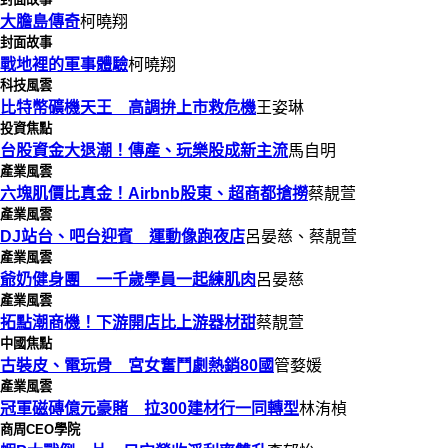
大膽島傳奇
柯曉翔
封面故事
戰地裡的軍事體驗
柯曉翔
科技風雲
比特幣礦機天王 高調拚上市救危機
王姿琳
投資焦點
台股資金大退潮！傳產、玩樂股成新主流
馬自明
產業風雲
六塊肌價比真金！Airbnb股東、超商都搶撈
蔡靚萱
產業風雲
DJ站台、吧台迎賓 運動像跑夜店
呂晏慈、蔡靚萱
產業風雲
爺奶健身團 一千歲學員一起練肌肉
呂晏慈
產業風雲
拓點潮商機！下游開店比上游器材甜
蔡靚萱
中國焦點
古裝皮、電玩骨 宮女奮鬥劇熱銷80國
管婺媛
產業風雲
冠軍磁磚億元豪賭 拉300建材行一同轉型
林洧楨
商周CEO學院