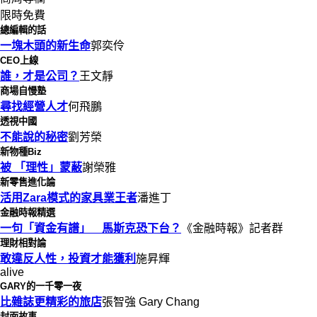
限時免費
總編輯的話
一塊木頭的新生命
郭奕伶
CEO上線
誰，才是公司？
王文靜
商場自慢塾
尋找經營人才
何飛鵬
透視中國
不能說的秘密
劉芳榮
新物種Biz
被 「理性」蒙蔽
謝榮雅
新零售進化論
活用Zara模式的家具業王者
潘進丁
金融時報精選
一句「資金有譜」 馬斯克恐下台？
《金融時報》記者群
理財相對論
敢違反人性，投資才能獲利
施昇輝
alive
GARY的一千零一夜
比雜誌更精彩的旅店
張智強 Gary Chang
封面故事