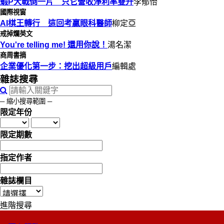
蝦P大戰倒一片 只它營收淨利率雙升
李郁怡
國際視窗
AI棋王轉行 這回考贏眼科醫師
柳定亞
戒掉爛英文
You're telling me! 還用你說！
湯名潔
商周書摘
企業優化第一步：挖出超級用戶
編輯處
雜誌搜尋
─ 縮小搜尋範圍 ─
限定年份
限定期數
指定作者
雜誌欄目
進階搜尋