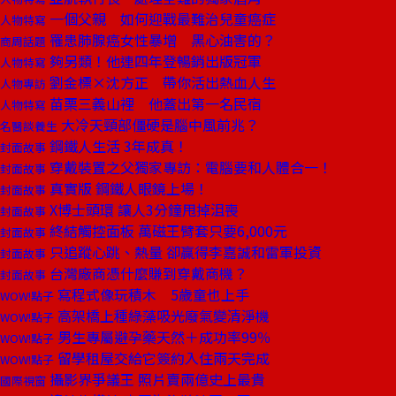
一個父親 如何迎戰最難治兒童癌症
人物特寫
罹患肺腺癌女性暴增 黑心油害的？
商周話題
夠另類！他連四年登暢銷出版冠軍
人物特寫
劉金標×沈方正 帶你活出熱血人生
人物專訪
苗栗三義山裡 他蓋出第一名民宿
人物特寫
大冷天頸部僵硬是腦中風前兆？
名醫談養生
鋼鐵人生活 3年成真！
封面故事
穿戴裝置之父獨家專訪：電腦要和人體合一！
封面故事
真實版 鋼鐵人眼鏡上場！
封面故事
X博士頭環 讓人3分鐘甩掉沮喪
封面故事
終結觸控面板 萬磁王臂套只要6,000元
封面故事
只追蹤心跳、熱量 卻贏得李嘉誠和雷軍投資
封面故事
台灣廠商憑什麼賺到穿戴商機？
封面故事
寫程式像玩積木 5歲童也上手
WOW!點子
高架橋上種綠藻吸光廢氣變清淨機
WOW!點子
男生專屬避孕藥天然＋成功率99％
WOW!點子
留學租屋交給它簽約入住兩天完成
WOW!點子
攝影界爭議王 照片賣兩億史上最貴
國際視窗