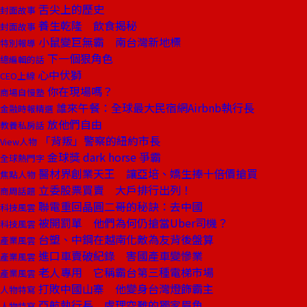
舌尖上的歷史
封面故事
養生乾隆 飲食揭秘
封面故事
小鼠變巨無霸 南台灣新地標
特別報導
下一個狠角色
總編輯的話
心中伏獅
CEO上線
你在現場嗎？
商場自慢塾
誰來午餐：全球最大民宿網Airbnb執行長
金融時報精選
放他們自由
教養私房話
「背叛」警察的紐約市長
View人物
金球獎 dark horse 爭霸
全球熱門字
醫材界創業天王 讓亞培、嬌生捧十倍價搶買
焦點人物
立委股票買賣 大戶排行出列！
商周話題
聯電重回晶圓二哥的秘訣：去中國
科技風雲
被開罰單 他們為何仍搶當Uber司機？
科技風雲
台塑、中鋼在越南化敵為友背後盤算
產業風雲
進口車賣破紀錄 害國產車變慘業
產業風雲
老人專用 它稱霸台第三種電梯市場
產業風雲
打敗中國山寨 他變身台灣燈飾霸主
人物特寫
亞航執行長 處理空難的獨家眉角
人物特寫