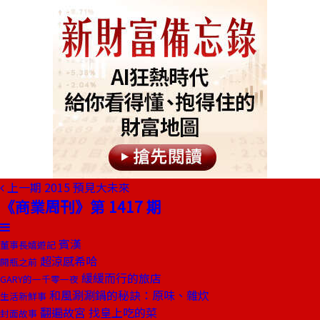
上一期
2015 預見大未來
《商業周刊》第 1417 期
賓漢
董事長嬉遊記
超涼感希哈
開瓶之前
緩緩而行的旅店
GARY的一千零一夜
和風涮涮鍋的秘訣：原味、雜炊
生活新鮮事
翻遍故宮 找皇上吃的菜
封面故事