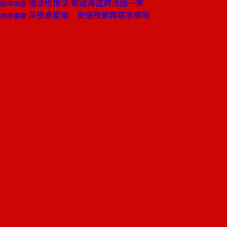
違法也懂法 索國海盜將法國一軍
國際視窗
深夜食堂後 安倍夜郎再寫家鄉味
商周書摘