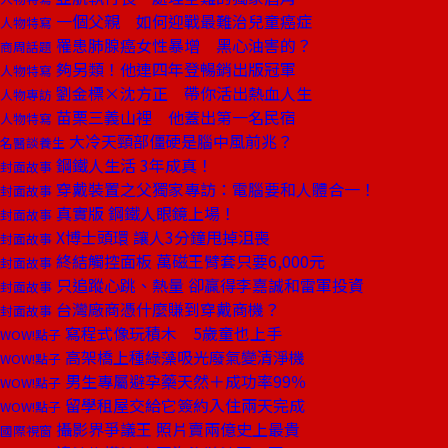
一個父親 如何迎戰最難治兒童癌症
人物特寫
罹患肺腺癌女性暴增 黑心油害的？
商周話題
夠另類！他連四年登暢銷出版冠軍
人物特寫
劉金標×沈方正 帶你活出熱血人生
人物專訪
苗栗三義山裡 他蓋出第一名民宿
人物特寫
大冷天頸部僵硬是腦中風前兆？
名醫談養生
鋼鐵人生活 3年成真！
封面故事
穿戴裝置之父獨家專訪：電腦要和人體合一！
封面故事
真實版 鋼鐵人眼鏡上場！
封面故事
X博士頭環 讓人3分鐘甩掉沮喪
封面故事
終結觸控面板 萬磁王臂套只要6,000元
封面故事
只追蹤心跳、熱量 卻贏得李嘉誠和雷軍投資
封面故事
台灣廠商憑什麼賺到穿戴商機？
封面故事
寫程式像玩積木 5歲童也上手
WOW!點子
高架橋上種綠藻吸光廢氣變清淨機
WOW!點子
男生專屬避孕藥天然＋成功率99％
WOW!點子
留學租屋交給它簽約入住兩天完成
WOW!點子
攝影界爭議王 照片賣兩億史上最貴
國際視窗