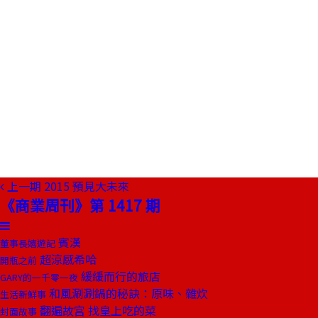
上一期
2015 預見大未來
《商業周刊》第 1417 期
賓漢
董事長嬉遊記
超涼感希哈
開瓶之前
緩緩而行的旅店
GARY的一千零一夜
和風涮涮鍋的秘訣：原味、雜炊
生活新鮮事
翻遍故宮 找皇上吃的菜
封面故事