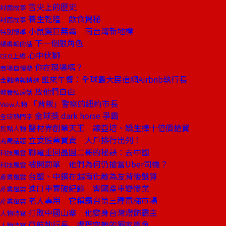
舌尖上的歷史
封面故事
養生乾隆 飲食揭秘
封面故事
小鼠變巨無霸 南台灣新地標
特別報導
下一個狠角色
總編輯的話
心中伏獅
CEO上線
你在現場嗎？
商場自慢塾
誰來午餐：全球最大民宿網Airbnb執行長
金融時報精選
放他們自由
教養私房話
「背叛」警察的紐約市長
View人物
金球獎 dark horse 爭霸
全球熱門字
醫材界創業天王 讓亞培、嬌生捧十倍價搶買
焦點人物
立委股票買賣 大戶排行出列！
商周話題
聯電重回晶圓二哥的秘訣：去中國
科技風雲
被開罰單 他們為何仍搶當Uber司機？
科技風雲
台塑、中鋼在越南化敵為友背後盤算
產業風雲
進口車賣破紀錄 害國產車變慘業
產業風雲
老人專用 它稱霸台第三種電梯市場
產業風雲
打敗中國山寨 他變身台灣燈飾霸主
人物特寫
亞航執行長 處理空難的獨家眉角
人物特寫