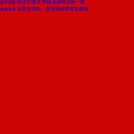
違法也懂法 索國海盜將法國一軍
國際視窗
深夜食堂後 安倍夜郎再寫家鄉味
商周書摘