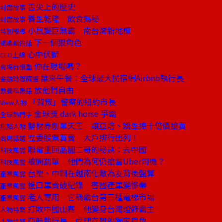
舌尖上的歷史
封面故事
養生乾隆 飲食揭秘
封面故事
小鼠變巨無霸 南台灣新地標
特別報導
下一個狠角色
總編輯的話
心中伏獅
CEO上線
你在現場嗎？
商場自慢塾
誰來午餐：全球最大民宿網Airbnb執行長
金融時報精選
放他們自由
教養私房話
「背叛」警察的紐約市長
View人物
金球獎 dark horse 爭霸
全球熱門字
醫材界創業天王 讓亞培、嬌生捧十倍價搶買
焦點人物
立委股票買賣 大戶排行出列！
商周話題
聯電重回晶圓二哥的秘訣：去中國
科技風雲
被開罰單 他們為何仍搶當Uber司機？
科技風雲
台塑、中鋼在越南化敵為友背後盤算
產業風雲
進口車賣破紀錄 害國產車變慘業
產業風雲
老人專用 它稱霸台第三種電梯市場
產業風雲
打敗中國山寨 他變身台灣燈飾霸主
人物特寫
亞航執行長 處理空難的獨家眉角
人物特寫