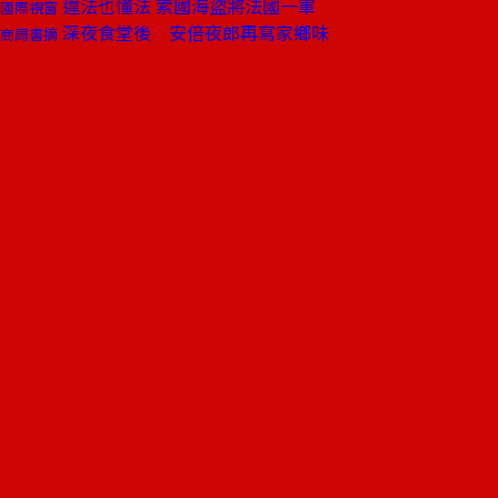
違法也懂法 索國海盜將法國一軍
國際視窗
深夜食堂後 安倍夜郎再寫家鄉味
商周書摘