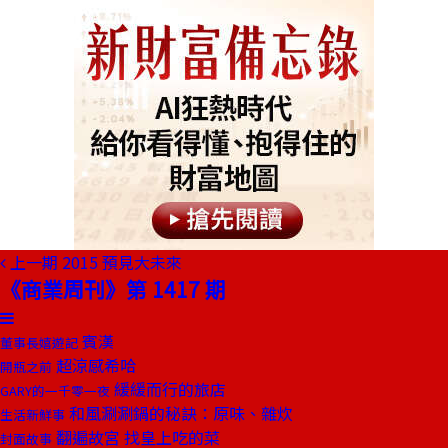
上一期
2015 預見大未來
《商業周刊》第 1417 期
賓漢
董事長嬉遊記
超涼感希哈
開瓶之前
緩緩而行的旅店
GARY的一千零一夜
和風涮涮鍋的秘訣：原味、雜炊
生活新鮮事
翻遍故宮 找皇上吃的菜
封面故事