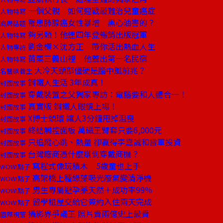
一個父親 如何迎戰最難治兒童癌症
人物特寫
罹患肺腺癌女性暴增 黑心油害的？
商周話題
夠另類！他連四年登暢銷出版冠軍
人物特寫
劉金標×沈方正 帶你活出熱血人生
人物專訪
苗栗三義山裡 他蓋出第一名民宿
人物特寫
大冷天頸部僵硬是腦中風前兆？
名醫談養生
鋼鐵人生活 3年成真！
封面故事
穿戴裝置之父獨家專訪：電腦要和人體合一！
封面故事
真實版 鋼鐵人眼鏡上場！
封面故事
X博士頭環 讓人3分鐘甩掉沮喪
封面故事
終結觸控面板 萬磁王臂套只要6,000元
封面故事
只追蹤心跳、熱量 卻贏得李嘉誠和雷軍投資
封面故事
台灣廠商憑什麼賺到穿戴商機？
封面故事
寫程式像玩積木 5歲童也上手
WOW!點子
高架橋上種綠藻吸光廢氣變清淨機
WOW!點子
男生專屬避孕藥天然＋成功率99％
WOW!點子
留學租屋交給它簽約入住兩天完成
WOW!點子
攝影界爭議王 照片賣兩億史上最貴
國際視窗