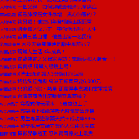
一個父親 如何迎戰最難治兒童癌症
人物特寫
罹患肺腺癌女性暴增 黑心油害的？
商周話題
夠另類！他連四年登暢銷出版冠軍
人物特寫
劉金標×沈方正 帶你活出熱血人生
人物專訪
苗栗三義山裡 他蓋出第一名民宿
人物特寫
大冷天頸部僵硬是腦中風前兆？
名醫談養生
鋼鐵人生活 3年成真！
封面故事
穿戴裝置之父獨家專訪：電腦要和人體合一！
封面故事
真實版 鋼鐵人眼鏡上場！
封面故事
X博士頭環 讓人3分鐘甩掉沮喪
封面故事
終結觸控面板 萬磁王臂套只要6,000元
封面故事
只追蹤心跳、熱量 卻贏得李嘉誠和雷軍投資
封面故事
台灣廠商憑什麼賺到穿戴商機？
封面故事
寫程式像玩積木 5歲童也上手
WOW!點子
高架橋上種綠藻吸光廢氣變清淨機
WOW!點子
男生專屬避孕藥天然＋成功率99％
WOW!點子
留學租屋交給它簽約入住兩天完成
WOW!點子
攝影界爭議王 照片賣兩億史上最貴
國際視窗