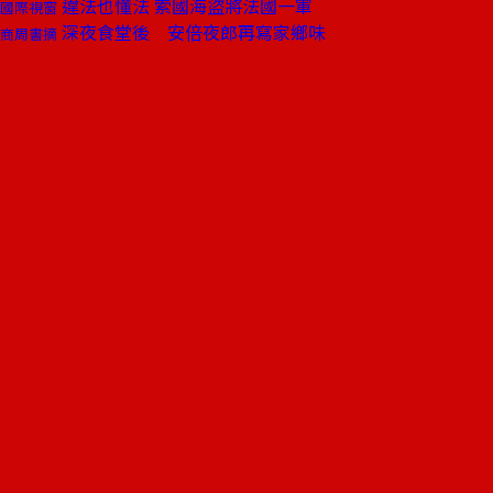
違法也懂法 索國海盜將法國一軍
國際視窗
深夜食堂後 安倍夜郎再寫家鄉味
商周書摘