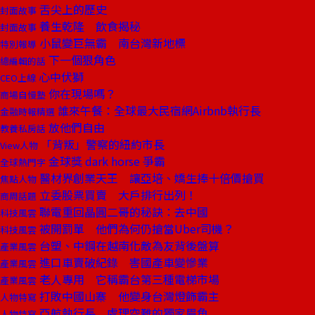
舌尖上的歷史
封面故事
養生乾隆 飲食揭秘
封面故事
小鼠變巨無霸 南台灣新地標
特別報導
下一個狠角色
總編輯的話
心中伏獅
CEO上線
你在現場嗎？
商場自慢塾
誰來午餐：全球最大民宿網Airbnb執行長
金融時報精選
放他們自由
教養私房話
「背叛」警察的紐約市長
View人物
金球獎 dark horse 爭霸
全球熱門字
醫材界創業天王 讓亞培、嬌生捧十倍價搶買
焦點人物
立委股票買賣 大戶排行出列！
商周話題
聯電重回晶圓二哥的秘訣：去中國
科技風雲
被開罰單 他們為何仍搶當Uber司機？
科技風雲
台塑、中鋼在越南化敵為友背後盤算
產業風雲
進口車賣破紀錄 害國產車變慘業
產業風雲
老人專用 它稱霸台第三種電梯市場
產業風雲
打敗中國山寨 他變身台灣燈飾霸主
人物特寫
亞航執行長 處理空難的獨家眉角
人物特寫