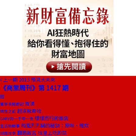
上一期
2015 預見大未來
《商業周刊》第 1417 期
賓漢
董事長嬉遊記
超涼感希哈
開瓶之前
緩緩而行的旅店
GARY的一千零一夜
和風涮涮鍋的秘訣：原味、雜炊
生活新鮮事
翻遍故宮 找皇上吃的菜
封面故事