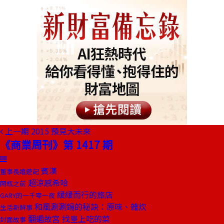
上一期
2015 預見大未來
《商業周刊》第 1417 期
賓漢
董事長嬉遊記
超涼感希哈
開瓶之前
緩緩而行的旅店
GARY的一千零一夜
和風涮涮鍋的秘訣：原味、雜炊
生活新鮮事
翻遍故宮 找皇上吃的菜
封面故事