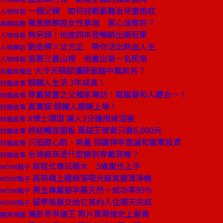
一個父親 如何迎戰最難治兒童癌症
人物特寫
罹患肺腺癌女性暴增 黑心油害的？
商周話題
夠另類！他連四年登暢銷出版冠軍
人物特寫
劉金標×沈方正 帶你活出熱血人生
人物專訪
苗栗三義山裡 他蓋出第一名民宿
人物特寫
大冷天頸部僵硬是腦中風前兆？
名醫談養生
鋼鐵人生活 3年成真！
封面故事
穿戴裝置之父獨家專訪：電腦要和人體合一！
封面故事
真實版 鋼鐵人眼鏡上場！
封面故事
X博士頭環 讓人3分鐘甩掉沮喪
封面故事
終結觸控面板 萬磁王臂套只要6,000元
封面故事
只追蹤心跳、熱量 卻贏得李嘉誠和雷軍投資
封面故事
台灣廠商憑什麼賺到穿戴商機？
封面故事
寫程式像玩積木 5歲童也上手
WOW!點子
高架橋上種綠藻吸光廢氣變清淨機
WOW!點子
男生專屬避孕藥天然＋成功率99％
WOW!點子
留學租屋交給它簽約入住兩天完成
WOW!點子
攝影界爭議王 照片賣兩億史上最貴
國際視窗