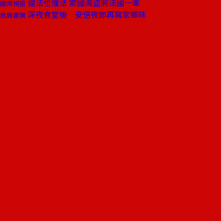
違法也懂法 索國海盜將法國一軍
國際視窗
深夜食堂後 安倍夜郎再寫家鄉味
商周書摘