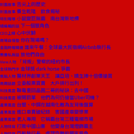
舌尖上的歷史
封面故事
養生乾隆 飲食揭秘
封面故事
小鼠變巨無霸 南台灣新地標
特別報導
下一個狠角色
總編輯的話
心中伏獅
CEO上線
你在現場嗎？
商場自慢塾
誰來午餐：全球最大民宿網Airbnb執行長
金融時報精選
放他們自由
教養私房話
「背叛」警察的紐約市長
View人物
金球獎 dark horse 爭霸
全球熱門字
醫材界創業天王 讓亞培、嬌生捧十倍價搶買
焦點人物
立委股票買賣 大戶排行出列！
商周話題
聯電重回晶圓二哥的秘訣：去中國
科技風雲
被開罰單 他們為何仍搶當Uber司機？
科技風雲
台塑、中鋼在越南化敵為友背後盤算
產業風雲
進口車賣破紀錄 害國產車變慘業
產業風雲
老人專用 它稱霸台第三種電梯市場
產業風雲
打敗中國山寨 他變身台灣燈飾霸主
人物特寫
亞航執行長 處理空難的獨家眉角
人物特寫