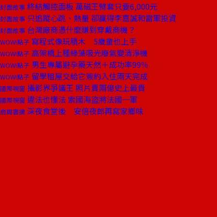
終結觸控面板 萬磁王臂套只要6,000元
封面故事
只追蹤心跳、熱量 卻贏得李嘉誠和雷軍投資
封面故事
台灣廠商憑什麼賺到穿戴商機？
封面故事
寫程式像玩積木 5歲童也上手
WOW!點子
高架橋上種綠藻吸光廢氣變清淨機
WOW!點子
男生專屬避孕藥天然＋成功率99％
WOW!點子
留學租屋交給它簽約入住兩天完成
WOW!點子
攝影界爭議王 照片賣兩億史上最貴
國際視窗
違法也懂法 索國海盜將法國一軍
國際視窗
深夜食堂後 安倍夜郎再寫家鄉味
商周書摘