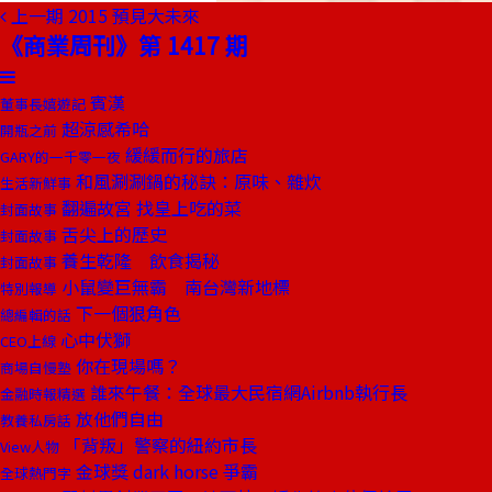
上一期
2015 預見大未來
《商業周刊》第 1417 期
賓漢
董事長嬉遊記
超涼感希哈
開瓶之前
緩緩而行的旅店
GARY的一千零一夜
和風涮涮鍋的秘訣：原味、雜炊
生活新鮮事
翻遍故宮 找皇上吃的菜
封面故事
舌尖上的歷史
封面故事
養生乾隆 飲食揭秘
封面故事
小鼠變巨無霸 南台灣新地標
特別報導
下一個狠角色
總編輯的話
心中伏獅
CEO上線
你在現場嗎？
商場自慢塾
誰來午餐：全球最大民宿網Airbnb執行長
金融時報精選
放他們自由
教養私房話
「背叛」警察的紐約市長
View人物
金球獎 dark horse 爭霸
全球熱門字