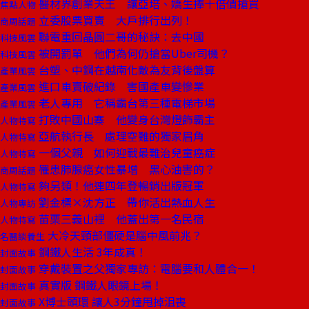
醫材界創業天王 讓亞培、嬌生捧十倍價搶買
焦點人物
立委股票買賣 大戶排行出列！
商周話題
聯電重回晶圓二哥的秘訣：去中國
科技風雲
被開罰單 他們為何仍搶當Uber司機？
科技風雲
台塑、中鋼在越南化敵為友背後盤算
產業風雲
進口車賣破紀錄 害國產車變慘業
產業風雲
老人專用 它稱霸台第三種電梯市場
產業風雲
打敗中國山寨 他變身台灣燈飾霸主
人物特寫
亞航執行長 處理空難的獨家眉角
人物特寫
一個父親 如何迎戰最難治兒童癌症
人物特寫
罹患肺腺癌女性暴增 黑心油害的？
商周話題
夠另類！他連四年登暢銷出版冠軍
人物特寫
劉金標×沈方正 帶你活出熱血人生
人物專訪
苗栗三義山裡 他蓋出第一名民宿
人物特寫
大冷天頸部僵硬是腦中風前兆？
名醫談養生
鋼鐵人生活 3年成真！
封面故事
穿戴裝置之父獨家專訪：電腦要和人體合一！
封面故事
真實版 鋼鐵人眼鏡上場！
封面故事
X博士頭環 讓人3分鐘甩掉沮喪
封面故事