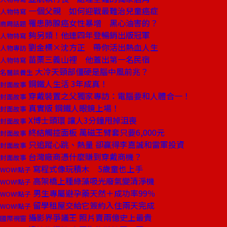
一個父親 如何迎戰最難治兒童癌症
人物特寫
罹患肺腺癌女性暴增 黑心油害的？
商周話題
夠另類！他連四年登暢銷出版冠軍
人物特寫
劉金標×沈方正 帶你活出熱血人生
人物專訪
苗栗三義山裡 他蓋出第一名民宿
人物特寫
大冷天頸部僵硬是腦中風前兆？
名醫談養生
鋼鐵人生活 3年成真！
封面故事
穿戴裝置之父獨家專訪：電腦要和人體合一！
封面故事
真實版 鋼鐵人眼鏡上場！
封面故事
X博士頭環 讓人3分鐘甩掉沮喪
封面故事
終結觸控面板 萬磁王臂套只要6,000元
封面故事
只追蹤心跳、熱量 卻贏得李嘉誠和雷軍投資
封面故事
台灣廠商憑什麼賺到穿戴商機？
封面故事
寫程式像玩積木 5歲童也上手
WOW!點子
高架橋上種綠藻吸光廢氣變清淨機
WOW!點子
男生專屬避孕藥天然＋成功率99％
WOW!點子
留學租屋交給它簽約入住兩天完成
WOW!點子
攝影界爭議王 照片賣兩億史上最貴
國際視窗