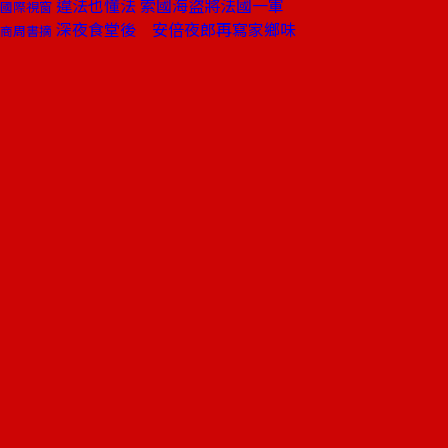
違法也懂法 索國海盜將法國一軍
國際視窗
深夜食堂後 安倍夜郎再寫家鄉味
商周書摘