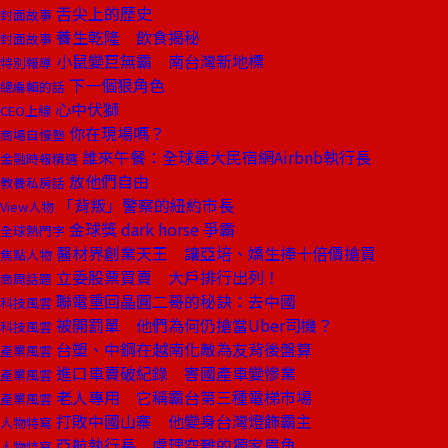
舌尖上的歷史
封面故事
養生乾隆 飲食揭秘
封面故事
小鼠變巨無霸 南台灣新地標
特別報導
下一個狠角色
總編輯的話
心中伏獅
CEO上線
你在現場嗎？
商場自慢塾
誰來午餐：全球最大民宿網Airbnb執行長
金融時報精選
放他們自由
教養私房話
「背叛」警察的紐約市長
View人物
金球獎 dark horse 爭霸
全球熱門字
醫材界創業天王 讓亞培、嬌生捧十倍價搶買
焦點人物
立委股票買賣 大戶排行出列！
商周話題
聯電重回晶圓二哥的秘訣：去中國
科技風雲
被開罰單 他們為何仍搶當Uber司機？
科技風雲
台塑、中鋼在越南化敵為友背後盤算
產業風雲
進口車賣破紀錄 害國產車變慘業
產業風雲
老人專用 它稱霸台第三種電梯市場
產業風雲
打敗中國山寨 他變身台灣燈飾霸主
人物特寫
亞航執行長 處理空難的獨家眉角
人物特寫