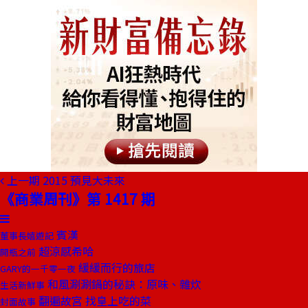
上一期
2015 預見大未來
《商業周刊》第 1417 期
賓漢
董事長嬉遊記
超涼感希哈
開瓶之前
緩緩而行的旅店
GARY的一千零一夜
和風涮涮鍋的秘訣：原味、雜炊
生活新鮮事
翻遍故宮 找皇上吃的菜
封面故事