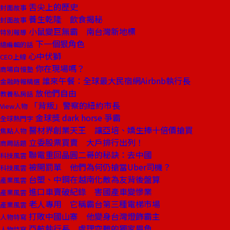
舌尖上的歷史
封面故事
養生乾隆 飲食揭秘
封面故事
小鼠變巨無霸 南台灣新地標
特別報導
下一個狠角色
總編輯的話
心中伏獅
CEO上線
你在現場嗎？
商場自慢塾
誰來午餐：全球最大民宿網Airbnb執行長
金融時報精選
放他們自由
教養私房話
「背叛」警察的紐約市長
View人物
金球獎 dark horse 爭霸
全球熱門字
醫材界創業天王 讓亞培、嬌生捧十倍價搶買
焦點人物
立委股票買賣 大戶排行出列！
商周話題
聯電重回晶圓二哥的秘訣：去中國
科技風雲
被開罰單 他們為何仍搶當Uber司機？
科技風雲
台塑、中鋼在越南化敵為友背後盤算
產業風雲
進口車賣破紀錄 害國產車變慘業
產業風雲
老人專用 它稱霸台第三種電梯市場
產業風雲
打敗中國山寨 他變身台灣燈飾霸主
人物特寫
亞航執行長 處理空難的獨家眉角
人物特寫