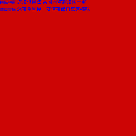
違法也懂法 索國海盜將法國一軍
國際視窗
深夜食堂後 安倍夜郎再寫家鄉味
商周書摘