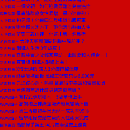
一個父親 如何迎戰最難治兒童癌症
人物特寫
罹患肺腺癌女性暴增 黑心油害的？
商周話題
夠另類！他連四年登暢銷出版冠軍
人物特寫
劉金標×沈方正 帶你活出熱血人生
人物專訪
苗栗三義山裡 他蓋出第一名民宿
人物特寫
大冷天頸部僵硬是腦中風前兆？
名醫談養生
鋼鐵人生活 3年成真！
封面故事
穿戴裝置之父獨家專訪：電腦要和人體合一！
封面故事
真實版 鋼鐵人眼鏡上場！
封面故事
X博士頭環 讓人3分鐘甩掉沮喪
封面故事
終結觸控面板 萬磁王臂套只要6,000元
封面故事
只追蹤心跳、熱量 卻贏得李嘉誠和雷軍投資
封面故事
台灣廠商憑什麼賺到穿戴商機？
封面故事
寫程式像玩積木 5歲童也上手
WOW!點子
高架橋上種綠藻吸光廢氣變清淨機
WOW!點子
男生專屬避孕藥天然＋成功率99％
WOW!點子
留學租屋交給它簽約入住兩天完成
WOW!點子
攝影界爭議王 照片賣兩億史上最貴
國際視窗