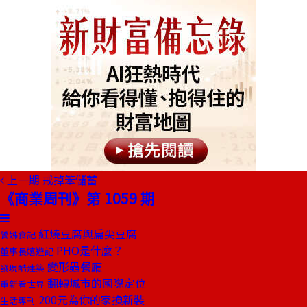
上一期
戒掉笨儲蓄
《商業周刊》第 1059 期
紅燒豆腐與扁尖豆腐
饕姊食記
PHO是什麼？
董事長嬉遊記
變形蟲餐廳
發現酷建築
翻轉城市的國際定位
重新看世界
200元為你的家換新裝
生活專刊