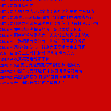
好事吸引力
封面故事
九把刀立志超越金庸：被嘲笑的夢想 才有價值
封面故事
28歲Janet玩遍38國：無論做什麼 都要去旅行
封面故事
經營之神么兒戰勝癌症：相信自己有救 所以不怕
封面故事
便利貼貼滿抽油煙機 歐巴桑變研究生
封面故事
開創新領域當老大 天文博士跨界成史學家
封面故事
一路把爛牌變好牌 熬成外資明星分析師
封面故事
憑梭哈的決心 韓劇大王從絕境東山再起
封面故事
從員工日報抓情報 淨利年增九○％
管理小品
次貸讓葛老晚節不保
關鍵數字
奧運後經濟魔咒不會撼動中國成長
國際投資瞭望
中國食材亮紅燈 日本餐廳掛綠燈籠自清
國際視窗
美國經濟疲軟 打翻印度科技業鐵飯碗
國際視窗
看一個銀行家如何名留青史？
商周書摘