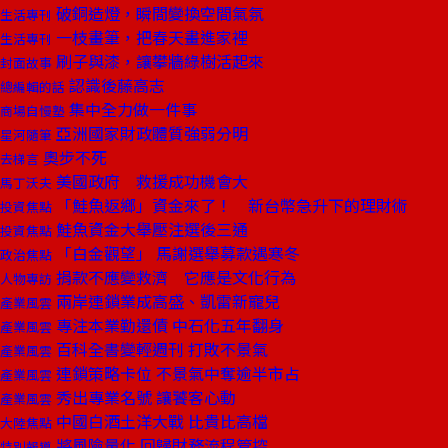
破銅造燈，瞬間變換空間氣氛
生活專刊
一枝畫筆，把春天畫進家裡
生活專刊
刷子與漆，讓攀牆綠樹活起來
封面故事
認識後藤高志
總編輯的話
集中全力做一件事
商場自慢塾
亞洲國家財政體質強弱分明
星河隨筆
奧步不死
去梯言
美國政府 救援成功機會大
馬丁沃夫
「鮭魚返鄉」資金來了！ 新台幣急升下的理財術
投資焦點
鮭魚資金大舉壓注選後三通
投資焦點
「白金觀望」 馬謝選舉募款遇寒冬
政治焦點
捐款不應變救濟 它應是文化行為
人物專訪
兩岸連鎖業成高盛、凱雷新寵兒
產業風雲
專注本業勤還債 中石化五年翻身
產業風雲
百科全書變輕週刊 打敗不景氣
產業風雲
連鎖策略卡位 不景氣中奪逾半市占
產業風雲
秀出專業名號 讓饕客心動
產業風雲
中國白酒土洋大戰 比貴比高檔
大陸焦點
將風險量化 回歸財務流程管控
特別報導