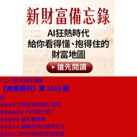
上一期
戒掉笨儲蓄
《商業周刊》第 1059 期
紅燒豆腐與扁尖豆腐
饕姊食記
PHO是什麼？
董事長嬉遊記
變形蟲餐廳
發現酷建築
翻轉城市的國際定位
重新看世界
200元為你的家換新裝
生活專刊