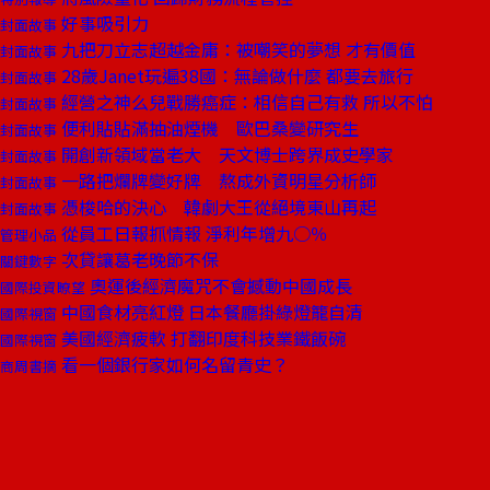
好事吸引力
封面故事
九把刀立志超越金庸：被嘲笑的夢想 才有價值
封面故事
28歲Janet玩遍38國：無論做什麼 都要去旅行
封面故事
經營之神么兒戰勝癌症：相信自己有救 所以不怕
封面故事
便利貼貼滿抽油煙機 歐巴桑變研究生
封面故事
開創新領域當老大 天文博士跨界成史學家
封面故事
一路把爛牌變好牌 熬成外資明星分析師
封面故事
憑梭哈的決心 韓劇大王從絕境東山再起
封面故事
從員工日報抓情報 淨利年增九○％
管理小品
次貸讓葛老晚節不保
關鍵數字
奧運後經濟魔咒不會撼動中國成長
國際投資瞭望
中國食材亮紅燈 日本餐廳掛綠燈籠自清
國際視窗
美國經濟疲軟 打翻印度科技業鐵飯碗
國際視窗
看一個銀行家如何名留青史？
商周書摘