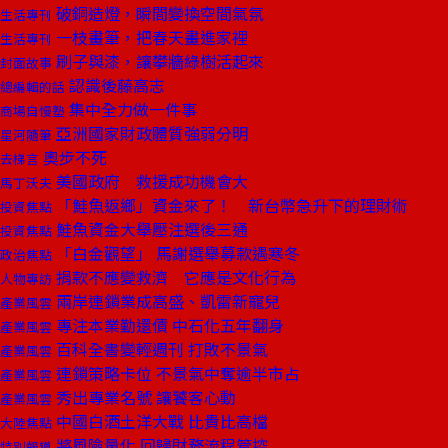
破銅造燈，瞬間變換空間氣氛
生活專刊
一枝畫筆，把春天畫進家裡
生活專刊
刷子與漆，讓攀牆綠樹活起來
封面故事
認識後藤高志
總編輯的話
集中全力做一件事
商場自慢塾
亞洲國家財政體質強弱分明
星河隨筆
奧步不死
去梯言
美國政府 救援成功機會大
馬丁沃夫
「鮭魚返鄉」資金來了！ 新台幣急升下的理財術
投資焦點
鮭魚資金大舉壓注選後三通
投資焦點
「白金觀望」 馬謝選舉募款遇寒冬
政治焦點
捐款不應變救濟 它應是文化行為
人物專訪
兩岸連鎖業成高盛、凱雷新寵兒
產業風雲
專注本業勤還債 中石化五年翻身
產業風雲
百科全書變輕週刊 打敗不景氣
產業風雲
連鎖策略卡位 不景氣中奪逾半市占
產業風雲
秀出專業名號 讓饕客心動
產業風雲
中國白酒土洋大戰 比貴比高檔
大陸焦點
將風險量化 回歸財務流程管控
特別報導