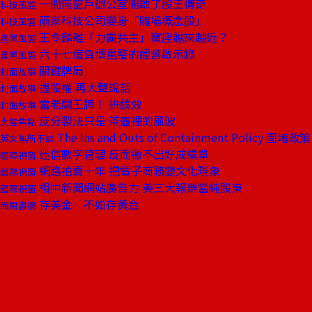
一間無窗戶辦公室開啟了股王傳奇
科技風雲
兩家科技公司變身「賭場概念股」
科技風雲
王令麟離「力霸共主」寶座越來越近？
產業風雲
六十七億負債重整的經營啟示錄
產業風雲
關鍵牌局
封面故事
握股權 再大聲說話
封面故事
當老闆王牌！ 拚績效
封面故事
反分裂法只是 茶壺裡的風波
大陸焦點
The Ins and Outs of Containment Policy 圍
英文無所不談
迷信數字管理 反而繳不出好成績單
國際視窗
網路拍賣十年 把電子商務變文化現象
國際視窗
相中新聞網站廣告力 美三大報樂當純股東
國際視窗
存美金 不如存黃金
商周書摘