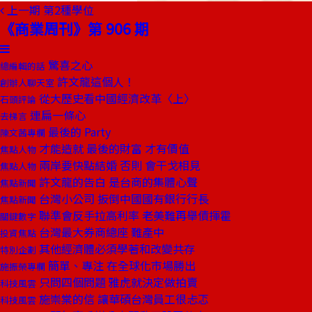
上一期
第2種學位
《商業周刊》第 906 期
驚喜之心
總編輯的話
許文龍這個人！
創辦人聊天室
從大歷史看中國經濟改革〈上〉
石頭評論
連扁一條心
去梯言
最後的 Party
陳文茜專欄
才能造就 最後的財富 才有價值
焦點人物
兩岸要快點結婚 否則 會干戈相見
焦點人物
許文龍的告白 是台商的集體心聲
焦點新聞
台灣小公司 扳倒中國國有銀行行長
焦點新聞
聯準會反手拉高利率 老美難再舉債揮霍
關鍵數字
台灣最大券商總座 難產中
投資焦點
其他經濟體必須學著和改變共存
特別企劃
簡單、專注 在全球化市場勝出
施振榮專欄
只問四個問題 雅虎就決定做拍賣
科技風雲
施崇棠的信 讓華碩台灣員工很忐忑
科技風雲