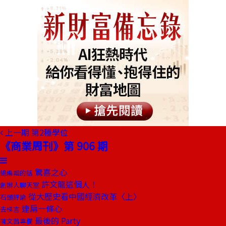
上一期
第2種學位
《商業周刊》第 906 期
驚喜之心
總編輯的話
許文龍這個人！
創辦人聊天室
從大歷史看中國經濟改革〈上〉
石頭評論
連扁一條心
去梯言
最後的 Party
陳文茜專欄