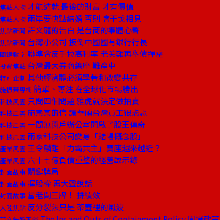
才能造就 最後的財富 才有價值
焦點人物
兩岸要快點結婚 否則 會干戈相見
焦點人物
許文龍的告白 是台商的集體心聲
焦點新聞
台灣小公司 扳倒中國國有銀行行長
焦點新聞
聯準會反手拉高利率 老美難再舉債揮霍
關鍵數字
台灣最大券商總座 難產中
投資焦點
其他經濟體必須學著和改變共存
特別企劃
簡單、專注 在全球化市場勝出
施振榮專欄
只問四個問題 雅虎就決定做拍賣
科技風雲
施崇棠的信 讓華碩台灣員工很忐忑
科技風雲
一間無窗戶辦公室開啟了股王傳奇
科技風雲
兩家科技公司變身「賭場概念股」
科技風雲
王令麟離「力霸共主」寶座越來越近？
產業風雲
六十七億負債重整的經營啟示錄
產業風雲
關鍵牌局
封面故事
握股權 再大聲說話
封面故事
當老闆王牌！ 拚績效
封面故事
反分裂法只是 茶壺裡的風波
大陸焦點
The Ins and Outs of Containment Policy 圍堵政策
英文無所不談