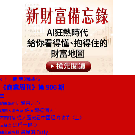
上一期
第2種學位
《商業周刊》第 906 期
驚喜之心
總編輯的話
許文龍這個人！
創辦人聊天室
從大歷史看中國經濟改革〈上〉
石頭評論
連扁一條心
去梯言
最後的 Party
陳文茜專欄