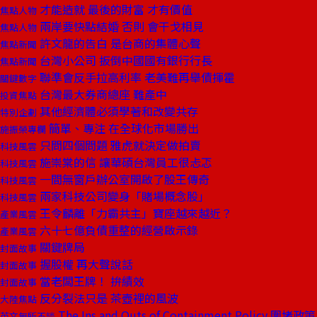
才能造就 最後的財富 才有價值
焦點人物
兩岸要快點結婚 否則 會干戈相見
焦點人物
許文龍的告白 是台商的集體心聲
焦點新聞
台灣小公司 扳倒中國國有銀行行長
焦點新聞
聯準會反手拉高利率 老美難再舉債揮霍
關鍵數字
台灣最大券商總座 難產中
投資焦點
其他經濟體必須學著和改變共存
特別企劃
簡單、專注 在全球化市場勝出
施振榮專欄
只問四個問題 雅虎就決定做拍賣
科技風雲
施崇棠的信 讓華碩台灣員工很忐忑
科技風雲
一間無窗戶辦公室開啟了股王傳奇
科技風雲
兩家科技公司變身「賭場概念股」
科技風雲
王令麟離「力霸共主」寶座越來越近？
產業風雲
六十七億負債重整的經營啟示錄
產業風雲
關鍵牌局
封面故事
握股權 再大聲說話
封面故事
當老闆王牌！ 拚績效
封面故事
反分裂法只是 茶壺裡的風波
大陸焦點
The Ins and Outs of Containment Policy 圍堵政策
英文無所不談