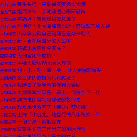
養生有道！辜振甫安度幾次大病
台北耳語
退而不休！丁渝洲潛心鑽研戰術
台北耳語
被逼退？曾國烈招誰惹誰？
台北耳語
行情好！北大開講兩小時，范瑞穎三萬入袋
台北耳語
大家拿刀砍自己利潤已是奈米時代
人物特寫
新、舊花旗幫分家大車拚
產業風雲
花旗小當家如今安在？
產業風雲
海珊會出什麼招？
國際視窗
手機大廠與Wintel大攻防
產業風雲
短、小、輕、薄、美 ，個人電腦新賣點
產業風雲
金士頓的慷慨文化有魔法？
火線話題
我體會了領導者的孤獨與委屈
人物專訪
土增稅減半延長，是上一代掏空下一代
人物專訪
讓德儀比英特爾驕傲的執行長
人物特寫
改風水也救不了「媽註」蔡松雄……
火線話題
上海「小台北」地產行情八年跌掉一半
大陸焦點
一個台灣‧兩個世界
封面故事
貧農祖父第三代出了23個大學生
封面故事
在拾荒奶奶背上長大的女孩
封面故事