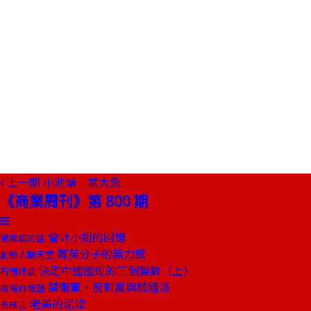
上一期
小池塘 當大魚
《商業周刊》第 800 期
會計小姐的回憶
總編輯的話
菁英分子的無力感
創辦人聊天室
決定中國國運的三個變數（上）
石頭評論
禁衛軍、反對黨與騎牆派
商場自慢塾
老美的泥淖
去梯言