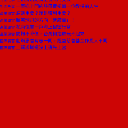
一筆送上門的註冊費扭轉一位教授的人生
封面故事
原則重要？還是獲利重要？
產業風雲
順著球飛的方向「進廣告」！
產業風雲
花兩億買一戶海上秘密行宮
產業風雲
簡訊不降價，台灣拇指族玩不起來
產業風雲
創辦惠普有志一同，經營慈善基金作風大不同
國際視窗
上網求職還沒上班先上當
國際視窗