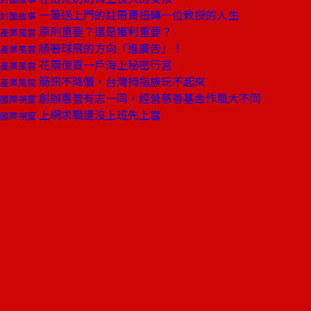
一筆送上門的註冊費扭轉一位教授的人生
封面故事
原則重要？還是獲利重要？
產業風雲
順著球飛的方向「進廣告」！
產業風雲
花兩億買一戶海上秘密行宮
產業風雲
簡訊不降價，台灣拇指族玩不起來
產業風雲
創辦惠普有志一同，經營慈善基金作風大不同
國際視窗
上網求職還沒上班先上當
國際視窗