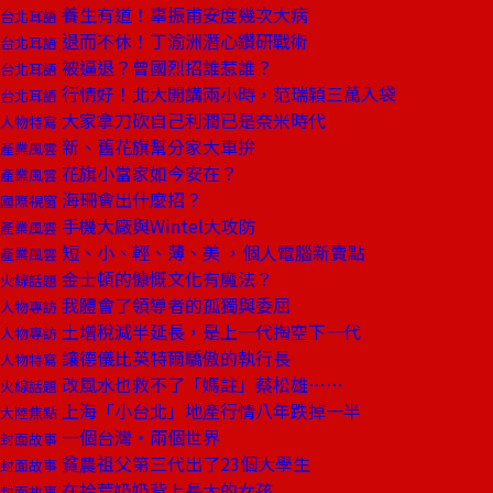
養生有道！辜振甫安度幾次大病
台北耳語
退而不休！丁渝洲潛心鑽研戰術
台北耳語
被逼退？曾國烈招誰惹誰？
台北耳語
行情好！北大開講兩小時，范瑞穎三萬入袋
台北耳語
大家拿刀砍自己利潤已是奈米時代
人物特寫
新、舊花旗幫分家大車拚
產業風雲
花旗小當家如今安在？
產業風雲
海珊會出什麼招？
國際視窗
手機大廠與Wintel大攻防
產業風雲
短、小、輕、薄、美 ，個人電腦新賣點
產業風雲
金士頓的慷慨文化有魔法？
火線話題
我體會了領導者的孤獨與委屈
人物專訪
土增稅減半延長，是上一代掏空下一代
人物專訪
讓德儀比英特爾驕傲的執行長
人物特寫
改風水也救不了「媽註」蔡松雄……
火線話題
上海「小台北」地產行情八年跌掉一半
大陸焦點
一個台灣‧兩個世界
封面故事
貧農祖父第三代出了23個大學生
封面故事
在拾荒奶奶背上長大的女孩
封面故事