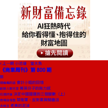
上一期
小池塘 當大魚
《商業周刊》第 800 期
會計小姐的回憶
總編輯的話
菁英分子的無力感
創辦人聊天室
決定中國國運的三個變數（上）
石頭評論
禁衛軍、反對黨與騎牆派
商場自慢塾
老美的泥淖
去梯言