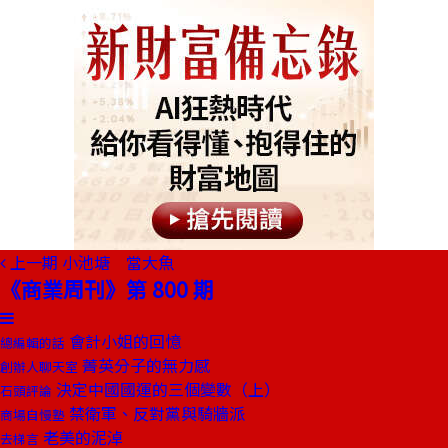
上一期
小池塘 當大魚
《商業周刊》第 800 期
會計小姐的回憶
總編輯的話
菁英分子的無力感
創辦人聊天室
決定中國國運的三個變數（上）
石頭評論
禁衛軍、反對黨與騎牆派
商場自慢塾
老美的泥淖
去梯言