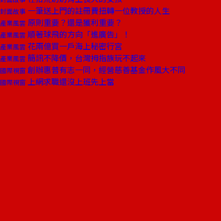
一筆送上門的註冊費扭轉一位教授的人生
封面故事
原則重要？還是獲利重要？
產業風雲
順著球飛的方向「進廣告」！
產業風雲
花兩億買一戶海上秘密行宮
產業風雲
簡訊不降價，台灣拇指族玩不起來
產業風雲
創辦惠普有志一同，經營慈善基金作風大不同
國際視窗
上網求職還沒上班先上當
國際視窗