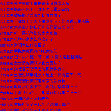
養生有道！辜振甫安度幾次大病
台北耳語
退而不休！丁渝洲潛心鑽研戰術
台北耳語
被逼退？曾國烈招誰惹誰？
台北耳語
行情好！北大開講兩小時，范瑞穎三萬入袋
台北耳語
大家拿刀砍自己利潤已是奈米時代
人物特寫
新、舊花旗幫分家大車拚
產業風雲
花旗小當家如今安在？
產業風雲
海珊會出什麼招？
國際視窗
手機大廠與Wintel大攻防
產業風雲
短、小、輕、薄、美 ，個人電腦新賣點
產業風雲
金士頓的慷慨文化有魔法？
火線話題
我體會了領導者的孤獨與委屈
人物專訪
土增稅減半延長，是上一代掏空下一代
人物專訪
讓德儀比英特爾驕傲的執行長
人物特寫
改風水也救不了「媽註」蔡松雄……
火線話題
上海「小台北」地產行情八年跌掉一半
大陸焦點
一個台灣‧兩個世界
封面故事
貧農祖父第三代出了23個大學生
封面故事
在拾荒奶奶背上長大的女孩
封面故事