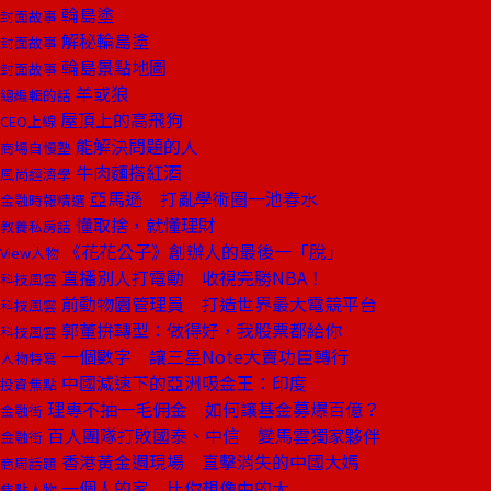
輪島塗
封面故事
解秘輪島塗
封面故事
輪島景點地圖
封面故事
羊或狼
總編輯的話
屋頂上的高飛狗
CEO上線
能解決問題的人
商場自慢塾
牛肉麵搭紅酒
風尚經濟學
亞馬遜 打亂學術圈一池春水
金融時報精選
懂取捨，就懂理財
教養私房話
《花花公子》創辦人的最後一「脫」
View人物
直播別人打電動 收視完勝NBA！
科技風雲
前動物園管理員 打造世界最大電競平台
科技風雲
郭董拚轉型：做得好，我股票都給你
科技風雲
一個數字 讓三星Note大賣功臣轉行
人物特寫
中國減速下的亞洲吸金王：印度
投資焦點
理專不抽一毛佣金 如何讓基金募爆百億？
金融街
百人團隊打敗國泰、中信 變馬雲獨家夥伴
金融街
香港黃金週現場 直擊消失的中國大媽
商周話題
一個人的家 比你想像中的大
焦點人物