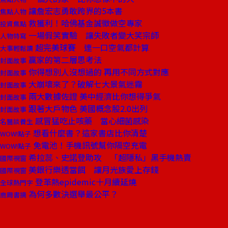
讓詹宏志勇敢跨界的5本書
焦點人物
救獲利！哈佛基金誠徵做空專家
投資焦點
一場假笑實驗 讓失敗者變大笑宗師
人物特寫
超完美球賽 連一口空氣都計算
大事輕鬆讀
贏家的第二層思考法
封面故事
你得想別人沒想過的 再用不同方式對應
封面故事
大崩壞來了？破解七大景氣迷霧
封面故事
兩大數據佐證 美中經濟比你想得爭氣
封面故事
跟著大戶物色 美國概念股2.0出列
封面故事
感冒猛吃止咳藥 當心細菌感染
名醫談養生
想看什麼書？這家書店比你清楚
WOW!點子
免電池！手機訊號幫你隔空充電
WOW!點子
希拉蕊、史諾登助攻 「超隱私」黑手機熱賣
國際視窗
美銀行樂透當餌 讓月光族愛上存錢
國際視窗
登革熱epidemic十月續延燒
全球熱門字
為何多數決選舉最公平？
商周書摘