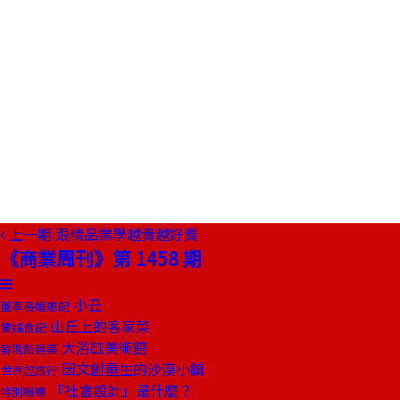
上一期
跟精品業學越貴越好賣
《商業周刊》第 1458 期
小丑
董事長嬉遊記
山丘上的客家菜
饕姊食記
大浴缸美術館
發現酷建築
因文創重生的沙漠小鎮
世界超旅行
「社會設計」是什麼？
特別報導