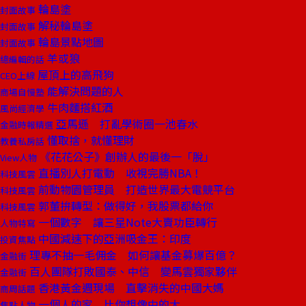
輪島塗
封面故事
解秘輪島塗
封面故事
輪島景點地圖
封面故事
羊或狼
總編輯的話
屋頂上的高飛狗
CEO上線
能解決問題的人
商場自慢塾
牛肉麵搭紅酒
風尚經濟學
亞馬遜 打亂學術圈一池春水
金融時報精選
懂取捨，就懂理財
教養私房話
《花花公子》創辦人的最後一「脫」
View人物
直播別人打電動 收視完勝NBA！
科技風雲
前動物園管理員 打造世界最大電競平台
科技風雲
郭董拚轉型：做得好，我股票都給你
科技風雲
一個數字 讓三星Note大賣功臣轉行
人物特寫
中國減速下的亞洲吸金王：印度
投資焦點
理專不抽一毛佣金 如何讓基金募爆百億？
金融街
百人團隊打敗國泰、中信 變馬雲獨家夥伴
金融街
香港黃金週現場 直擊消失的中國大媽
商周話題
一個人的家 比你想像中的大
焦點人物