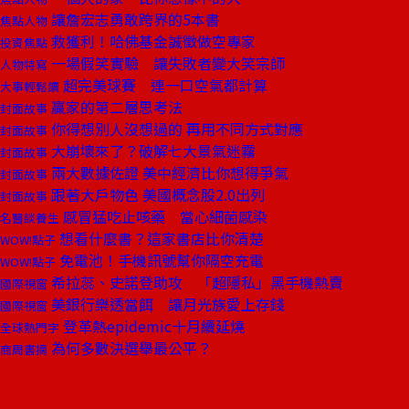
讓詹宏志勇敢跨界的5本書
焦點人物
救獲利！哈佛基金誠徵做空專家
投資焦點
一場假笑實驗 讓失敗者變大笑宗師
人物特寫
超完美球賽 連一口空氣都計算
大事輕鬆讀
贏家的第二層思考法
封面故事
你得想別人沒想過的 再用不同方式對應
封面故事
大崩壞來了？破解七大景氣迷霧
封面故事
兩大數據佐證 美中經濟比你想得爭氣
封面故事
跟著大戶物色 美國概念股2.0出列
封面故事
感冒猛吃止咳藥 當心細菌感染
名醫談養生
想看什麼書？這家書店比你清楚
WOW!點子
免電池！手機訊號幫你隔空充電
WOW!點子
希拉蕊、史諾登助攻 「超隱私」黑手機熱賣
國際視窗
美銀行樂透當餌 讓月光族愛上存錢
國際視窗
登革熱epidemic十月續延燒
全球熱門字
為何多數決選舉最公平？
商周書摘