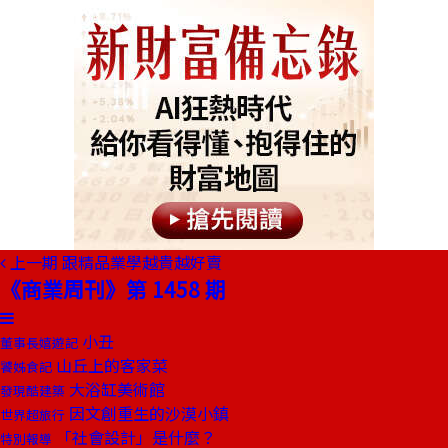
上一期
跟精品業學越貴越好賣
《商業周刊》第 1458 期
小丑
董事長嬉遊記
山丘上的客家菜
饕姊食記
大浴缸美術館
發現酷建築
因文創重生的沙漠小鎮
世界超旅行
「社會設計」是什麼？
特別報導