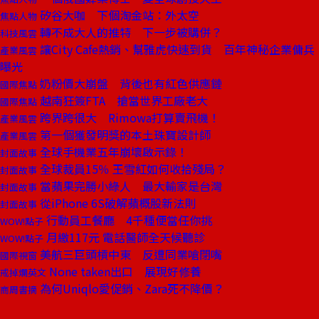
矽谷大咖 下個淘金站：外太空
焦點人物
轉不成大人的推特 下一步被購併？
科技風雲
讓City Cafe熱銷、幫雅虎快速到貨 百年神秘企業傭兵
產業風雲
曝光
奶粉價大崩盤 背後也有紅色供應鏈
國際焦點
越南狂簽FTA 搶當世界工廠老大
國際焦點
跨界跨很大 Rimowa打算賣飛機！
產業風雲
第一個獲發明獎的本土珠寶設計師
產業風雲
全球手機業五年崩壞啟示錄！
封面故事
全球裁員15％ 王雪紅如何收拾殘局？
封面故事
當蘋果完勝小綠人 最大輸家是台灣
封面故事
從iPhone 6S破解蘋概股新法則
封面故事
行動員工餐廳 4千種便當任你挑
WOW!點子
月繳117元 電話醫師全天候聽診
WOW!點子
美航三巨頭槓中東 反遭同業嗆閉嘴
國際視窗
None taken出口 展現好修養
戒掉爛英文
為何Uniqlo愛促銷、Zara死不降價？
商周書摘