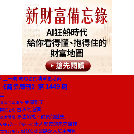
上一期
成功者的清單思考術
《商業周刊》第 1449 期
美國到了
董事長嬉遊記
古法氣泡酒
開瓶之前
專注凝視，飲食的歷史
旅食隨想
走入歷史的未來傑作
GARY的一千零一夜
沿101號公路深入紅木帝國
世界超旅行