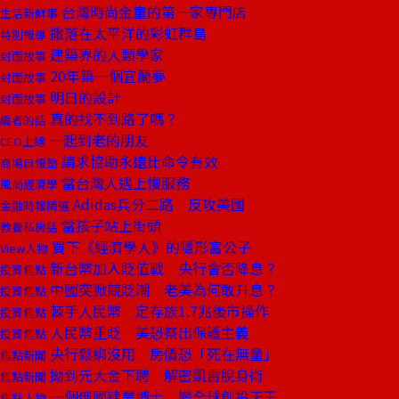
台灣時尚金童的第一家專門店
生活新鮮事
撒落在太平洋的彩虹群島
特別報導
建築界的人類學家
封面故事
20年築一個宜蘭夢
封面故事
明日的設計
封面故事
真的找不到路了嗎？
編者的話
一起到老的朋友
CEO上線
請求協助永遠比命令有效
商場自慢塾
當台灣人遇上慢服務
風尚經濟學
Adidas兵分二路 反攻美國
金融時報精選
當孩子站上街頭
教養私房話
買下《經濟學人》的隱形富公子
View人物
新台幣加入貶值戰 央行會否降息？
投資焦點
中國突掀競貶潮 老美為何敢升息？
投資焦點
棘手人民幣 定存族1.7兆後市操作
投資焦點
人民幣重貶 美恐祭出保護主義
投資焦點
央行鬆綁沒用 房價恐「死在無量」
焦點新聞
拗到元大金下聘 解密凱雷脫身術
焦點新聞
一個俄國肄業博士 變全球創投天王
焦點人物