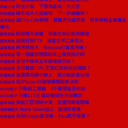
矽谷大咖 下個淘金站：外太空
焦點人物
轉不成大人的推特 下一步被購併？
科技風雲
讓City Cafe熱銷、幫雅虎快速到貨 百年神秘企業傭兵
產業風雲
曝光
奶粉價大崩盤 背後也有紅色供應鏈
國際焦點
越南狂簽FTA 搶當世界工廠老大
國際焦點
跨界跨很大 Rimowa打算賣飛機！
產業風雲
第一個獲發明獎的本土珠寶設計師
產業風雲
全球手機業五年崩壞啟示錄！
封面故事
全球裁員15％ 王雪紅如何收拾殘局？
封面故事
當蘋果完勝小綠人 最大輸家是台灣
封面故事
從iPhone 6S破解蘋概股新法則
封面故事
行動員工餐廳 4千種便當任你挑
WOW!點子
月繳117元 電話醫師全天候聽診
WOW!點子
美航三巨頭槓中東 反遭同業嗆閉嘴
國際視窗
None taken出口 展現好修養
戒掉爛英文
為何Uniqlo愛促銷、Zara死不降價？
商周書摘