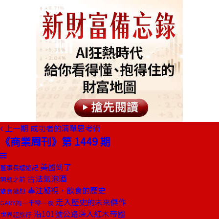
上一期
成功者的清單思考術
《商業周刊》第 1449 期
美國到了
董事長嬉遊記
古法氣泡酒
開瓶之前
專注凝視，飲食的歷史
旅食隨想
走入歷史的未來傑作
GARY的一千零一夜
沿101號公路深入紅木帝國
世界超旅行