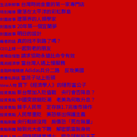
台灣時尚金童的第一家專門店
生活新鮮事
撒落在太平洋的彩虹群島
特別報導
建築界的人類學家
封面故事
20年築一個宜蘭夢
封面故事
明日的設計
封面故事
真的找不到路了嗎？
編者的話
一起到老的朋友
CEO上線
請求協助永遠比命令有效
商場自慢塾
當台灣人遇上慢服務
風尚經濟學
Adidas兵分二路 反攻美國
金融時報精選
當孩子站上街頭
教養私房話
買下《經濟學人》的隱形富公子
View人物
新台幣加入貶值戰 央行會否降息？
投資焦點
中國突掀競貶潮 老美為何敢升息？
投資焦點
棘手人民幣 定存族1.7兆後市操作
投資焦點
人民幣重貶 美恐祭出保護主義
投資焦點
央行鬆綁沒用 房價恐「死在無量」
焦點新聞
拗到元大金下聘 解密凱雷脫身術
焦點新聞
一個俄國肄業博士 變全球創投天王
焦點人物