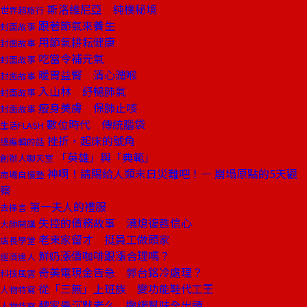
斯洛維尼亞 純樸秘境
世界超旅行
跟著節氣來養生
封面故事
用節氣耕耘健康
封面故事
吃當令補元氣
封面故事
暖胃益腎 清心潤喉
封面故事
入山林 紓暢肺氣
封面故事
瘦身美膚 保肺止咳
封面故事
數位時代 傳統腦袋
生活FLASH
挫折，起床的號角
總編輯的話
「英雄」與「典範」
創辦人聊天室
神啊！請賜給人類末日災難吧！— 崩塌原點的5天觀
商場自慢塾
察
第一夫人的禮服
去梯言
失控的債務故事 澆熄復甦信心
大師開講
老東家留才 挺員工做頭家
店長學堂
鮮奶漲價咖啡跟漲合理嗎？
經濟達人
奇美電現金告急 郭台銘冷處理？
科技風雲
從「三無」上班族 變功能鞋代工王
人物特寫
魏家最沉默老么 撒網幫味全出頭
人物特寫