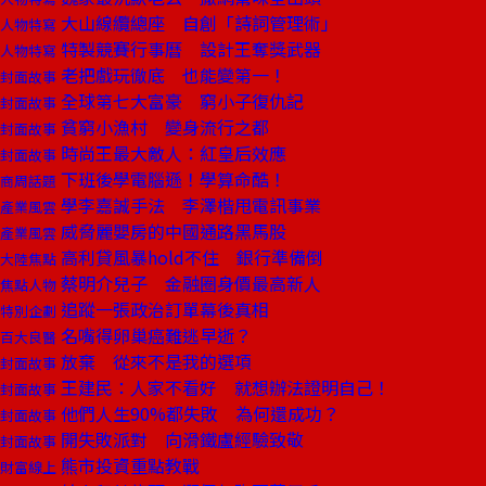
大山線纜總座 自創「詩詞管理術」
人物特寫
特製競賽行事曆 設計王奪獎武器
人物特寫
老把戲玩徹底 也能變第一！
封面故事
全球第七大富豪 窮小子復仇記
封面故事
貧窮小漁村 變身流行之都
封面故事
時尚王最大敵人：紅皇后效應
封面故事
下班後學電腦遜！學算命酷！
商周話題
學李嘉誠手法 李澤楷甩電訊事業
產業風雲
威脅麗嬰房的中國通路黑馬股
產業風雲
高利貸風暴hold不住 銀行準備倒
大陸焦點
蔡明介兒子 金融圈身價最高新人
焦點人物
追蹤一張政治訂單幕後真相
特別企劃
名嘴得卵巢癌難逃早逝？
百大良醫
放棄 從來不是我的選項
封面故事
王建民：人家不看好 就想辦法證明自己！
封面故事
他們人生90%都失敗 為何還成功？
封面故事
開失敗派對 向滑鐵盧經驗致敬
封面故事
熊市投資重點教戰
財富線上