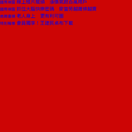
線上租片龍頭 漲價氣跑百萬用戶
國際視窗
抓住大腦快樂密碼 麥當勞越蕭條越賣
國際視窗
老人身上 更有利可圖
商周書摘
會員獨享！王建民桌布下載
特別報導