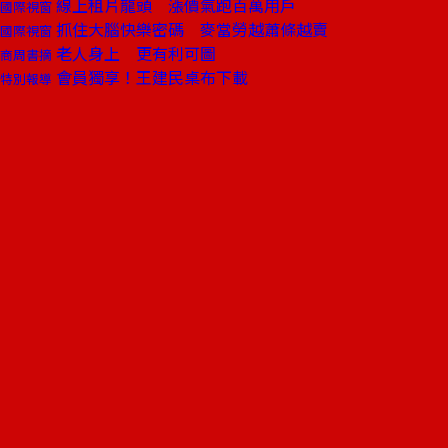
線上租片龍頭 漲價氣跑百萬用戶
國際視窗
抓住大腦快樂密碼 麥當勞越蕭條越賣
國際視窗
老人身上 更有利可圖
商周書摘
會員獨享！王建民桌布下載
特別報導