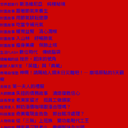
斯洛維尼亞 純樸秘境
世界超旅行
跟著節氣來養生
封面故事
用節氣耕耘健康
封面故事
吃當令補元氣
封面故事
暖胃益腎 清心潤喉
封面故事
入山林 紓暢肺氣
封面故事
瘦身美膚 保肺止咳
封面故事
數位時代 傳統腦袋
生活FLASH
挫折，起床的號角
總編輯的話
「英雄」與「典範」
創辦人聊天室
神啊！請賜給人類末日災難吧！— 崩塌原點的5天觀
商場自慢塾
察
第一夫人的禮服
去梯言
失控的債務故事 澆熄復甦信心
大師開講
老東家留才 挺員工做頭家
店長學堂
鮮奶漲價咖啡跟漲合理嗎？
經濟達人
奇美電現金告急 郭台銘冷處理？
科技風雲
從「三無」上班族 變功能鞋代工王
人物特寫
魏家最沉默老么 撒網幫味全出頭
人物特寫