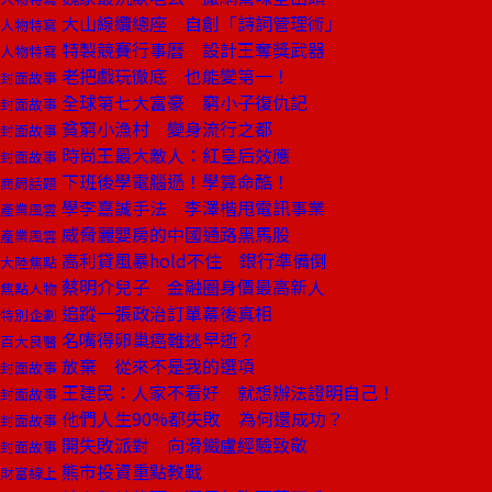
大山線纜總座 自創「詩詞管理術」
人物特寫
特製競賽行事曆 設計王奪獎武器
人物特寫
老把戲玩徹底 也能變第一！
封面故事
全球第七大富豪 窮小子復仇記
封面故事
貧窮小漁村 變身流行之都
封面故事
時尚王最大敵人：紅皇后效應
封面故事
下班後學電腦遜！學算命酷！
商周話題
學李嘉誠手法 李澤楷甩電訊事業
產業風雲
威脅麗嬰房的中國通路黑馬股
產業風雲
高利貸風暴hold不住 銀行準備倒
大陸焦點
蔡明介兒子 金融圈身價最高新人
焦點人物
追蹤一張政治訂單幕後真相
特別企劃
名嘴得卵巢癌難逃早逝？
百大良醫
放棄 從來不是我的選項
封面故事
王建民：人家不看好 就想辦法證明自己！
封面故事
他們人生90%都失敗 為何還成功？
封面故事
開失敗派對 向滑鐵盧經驗致敬
封面故事
熊市投資重點教戰
財富線上