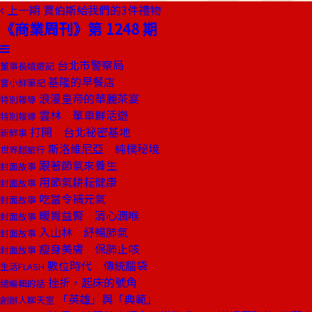
上一期
賈伯斯給我們的3件禮物
《商業周刊》第 1248 期
台北市警察局
董事長嬉遊記
基隆的早餐店
嘗小鮮筆記
浪漫皇帝的華麗茶宴
特別報導
雲林 單車鮮活遊
特別報導
打開 台北祕密基地
新鮮事
斯洛維尼亞 純樸秘境
世界超旅行
跟著節氣來養生
封面故事
用節氣耕耘健康
封面故事
吃當令補元氣
封面故事
暖胃益腎 清心潤喉
封面故事
入山林 紓暢肺氣
封面故事
瘦身美膚 保肺止咳
封面故事
數位時代 傳統腦袋
生活FLASH
挫折，起床的號角
總編輯的話
「英雄」與「典範」
創辦人聊天室