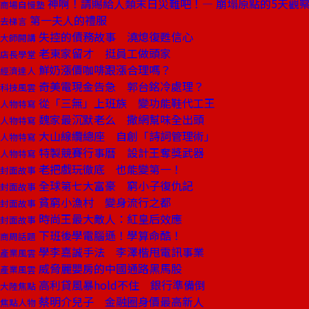
神啊！請賜給人類末日災難吧！— 崩塌原點的5天觀
商場自慢塾
第一夫人的禮服
去梯言
失控的債務故事 澆熄復甦信心
大師開講
老東家留才 挺員工做頭家
店長學堂
鮮奶漲價咖啡跟漲合理嗎？
經濟達人
奇美電現金告急 郭台銘冷處理？
科技風雲
從「三無」上班族 變功能鞋代工王
人物特寫
魏家最沉默老么 撒網幫味全出頭
人物特寫
大山線纜總座 自創「詩詞管理術」
人物特寫
特製競賽行事曆 設計王奪獎武器
人物特寫
老把戲玩徹底 也能變第一！
封面故事
全球第七大富豪 窮小子復仇記
封面故事
貧窮小漁村 變身流行之都
封面故事
時尚王最大敵人：紅皇后效應
封面故事
下班後學電腦遜！學算命酷！
商周話題
學李嘉誠手法 李澤楷甩電訊事業
產業風雲
威脅麗嬰房的中國通路黑馬股
產業風雲
高利貸風暴hold不住 銀行準備倒
大陸焦點
蔡明介兒子 金融圈身價最高新人
焦點人物