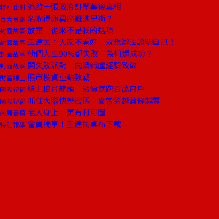
追蹤一張政治訂單幕後真相
特別企劃
名嘴得卵巢癌難逃早逝？
百大良醫
放棄 從來不是我的選項
封面故事
王建民：人家不看好 就想辦法證明自己！
封面故事
他們人生90%都失敗 為何還成功？
封面故事
開失敗派對 向滑鐵盧經驗致敬
封面故事
熊市投資重點教戰
財富線上
線上租片龍頭 漲價氣跑百萬用戶
國際視窗
抓住大腦快樂密碼 麥當勞越蕭條越賣
國際視窗
老人身上 更有利可圖
商周書摘
會員獨享！王建民桌布下載
特別報導