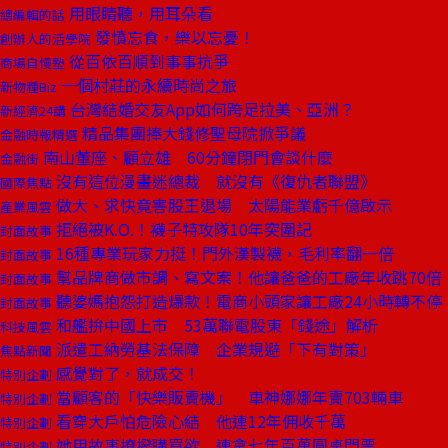
用眼睛聽，用耳朵看
總編輯的話
發憤忘食，樂以忘憂！
創辦人的活學院
從百依百順到事事抗爭
商場自慢塾
一個村莊的永續時尚之旅
新物種Biz
台灣結婚交友App如何跨足拉美、亞洲？
新經濟24講
精品集團捧大錢修聖母院掀爭議
金融時報精選
南山董座、顧立雄 60分鐘閉門會談什麼
金融街
沒有這位漫畫迷總裁 就沒有《復仇者聯盟》
國際焦點
做大、求快竟害股王退場 太陽能業虧千億啟示
產業風雲
拒絕被K.O.！襪子特攻隊10年突圍記
封面故事
16種專業玩家力挺！門外漢製襪，毛利率翻一倍
封面故事
幫品牌商做市調、寫文案！他讓爸爸的工廠年收跳70倍
封面故事
聽婆媽抱怨打造爆款！電商小頭家讓工廠24小時轉不停
封面故事
和艦拚中國上市 53萬聯電股東「錢途」解析
科技風雲
派遣工納勞基法保障 企業規避「下有對策」
焦點新聞
感覺對了，就成交！
特別企劃
當顧客的「快樂販賣機」 車神娜娜年賣703輛車
特別企劃
看穿大戶怕危險心結 他連12年佣收千萬
特別企劃
她用故事撩撥購買欲 連拿七年百萬圓桌門票
特別企劃