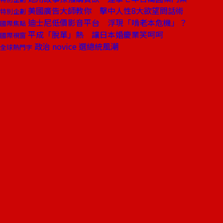
美國廣告大師教你 擊中人性8大欲望問話術
特別企劃
迪士尼低價影音平台 浮現「啃老本危機」？
國際焦點
平成「脫單」熱 讓日本婚慶業笑呵呵
國際視窗
政治 novice 選總統風潮
全球熱門字