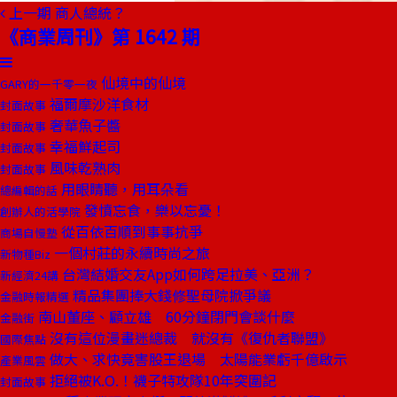
上一期
商人總統？
《商業周刊》第 1642 期
仙境中的仙境
GARY的一千零一夜
福爾摩沙洋食材
封面故事
奢華魚子醬
封面故事
幸福鮮起司
封面故事
風味乾熟肉
封面故事
用眼睛聽，用耳朵看
總編輯的話
發憤忘食，樂以忘憂！
創辦人的活學院
從百依百順到事事抗爭
商場自慢塾
一個村莊的永續時尚之旅
新物種Biz
台灣結婚交友App如何跨足拉美、亞洲？
新經濟24講
精品集團捧大錢修聖母院掀爭議
金融時報精選
南山董座、顧立雄 60分鐘閉門會談什麼
金融街
沒有這位漫畫迷總裁 就沒有《復仇者聯盟》
國際焦點
做大、求快竟害股王退場 太陽能業虧千億啟示
產業風雲
拒絕被K.O.！襪子特攻隊10年突圍記
封面故事