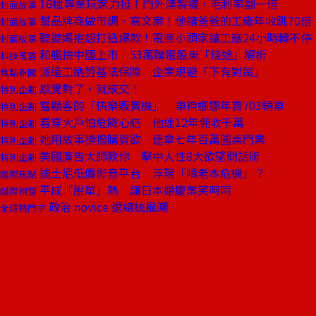
16種專業玩家力挺！門外漢製襪，毛利率翻一倍
封面故事
幫品牌商做市調、寫文案！他讓爸爸的工廠年收跳70倍
封面故事
聽婆媽抱怨打造爆款！電商小頭家讓工廠24小時轉不停
封面故事
和艦拚中國上市 53萬聯電股東「錢途」解析
科技風雲
派遣工納勞基法保障 企業規避「下有對策」
焦點新聞
感覺對了，就成交！
特別企劃
當顧客的「快樂販賣機」 車神娜娜年賣703輛車
特別企劃
看穿大戶怕危險心結 他連12年佣收千萬
特別企劃
她用故事撩撥購買欲 連拿七年百萬圓桌門票
特別企劃
美國廣告大師教你 擊中人性8大欲望問話術
特別企劃
迪士尼低價影音平台 浮現「啃老本危機」？
國際焦點
平成「脫單」熱 讓日本婚慶業笑呵呵
國際視窗
政治 novice 選總統風潮
全球熱門字